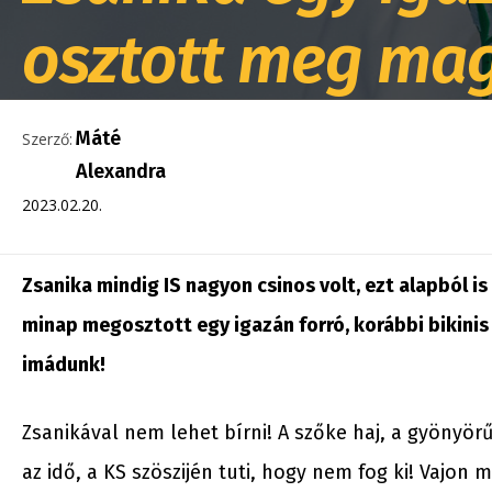
osztott meg mag
Máté
Szerző:
Alexandra
2023.02.20.
Zsanika mindig IS nagyon csinos volt, ezt alapból is 
minap megosztott egy igazán forró, korábbi bikini
imádunk!
Zsanikával nem lehet bírni! A szőke haj, a gyönyör
az idő, a KS szöszijén tuti, hogy nem fog ki! Vajon