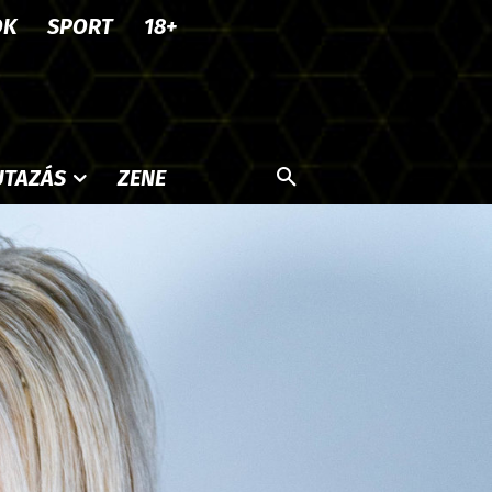
OK
SPORT
18+
UTAZÁS
ZENE