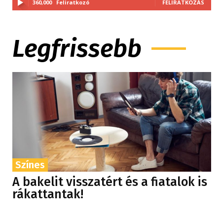
360,000
Feliratkozó
FELIRATKOZÁS
Legfrissebb
Színes
A bakelit visszatért és a fiatalok is
rákattantak!