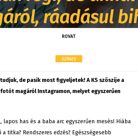
áról, ráadásul bi
ROVAT
SZÍNES
tudjuk, de pasik most figyeljetek! A KS szöszije a
s fotót magáról Instagramon, melyet egyszerűen
ű, lapos has és a baba arc egyszerűen mesés! Hiába
 mi a titka? Rendszeres edzés? Egészségesebb