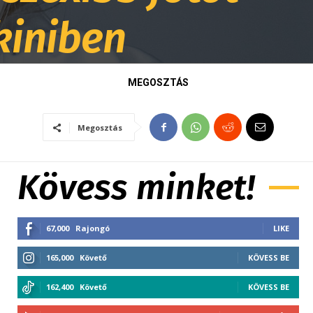
kiniben
MEGOSZTÁS
Megosztás
Kövess minket!
67,000
Rajongó
LIKE
165,000
Követő
KÖVESS BE
162,400
Követő
KÖVESS BE