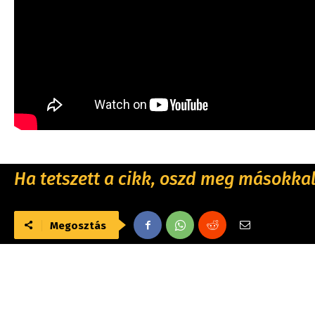
Ha tetszett a cikk, oszd meg másokkal 
Megosztás