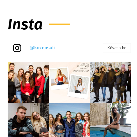
Insta
@kozepsuli
Kövess be