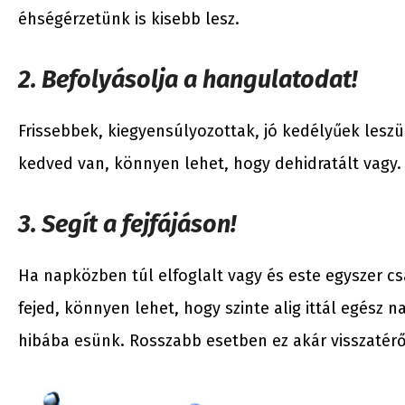
éhségérzetünk is kisebb lesz.
2. Befolyásolja a hangulatodat!
Frissebbek, kiegyensúlyozottak, jó kedélyűek leszü
kedved van, könnyen lehet, hogy dehidratált vagy. Mi
3. Segít a fejfájáson!
Ha napközben túl elfoglalt vagy és este egyszer csa
fejed, könnyen lehet, hogy szinte alig ittál egész 
hibába esünk. Rosszabb esetben ez akár visszatérő