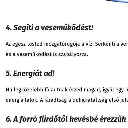
4. Segíti a veseműködést!
Az egész tested mozgatórugója a víz. Serkenti a vé
és a veseműködést is szabályozza.
5. Energiát ad!
Ha legközelebb fáradtnak érzed magad, igyál egy p
energiaitalok. A fáradtság a dehidratáltság első jel
6. A forró fürdőtől kevésbé érezz