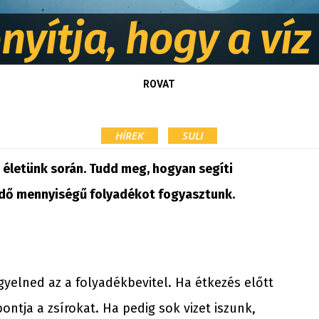
nyítja, hogy a víz 
ROVAT
HÍREK
SULI
 életünk során. Tudd meg, hogyan segíti
endő mennyiségű folyadékot fogyasztunk.
igyelned az a folyadékbevitel. Ha étkezés előtt
ontja a zsírokat. Ha pedig sok vizet iszunk,