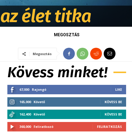
az élet titka
MEGOSZTÁS
Megosztás
Kövess minket!
67,000
Rajongó
LIKE
165,000
Követő
KÖVESS BE
162,400
Követő
KÖVESS BE
360,000
Feliratkozó
FELIRATKOZÁS