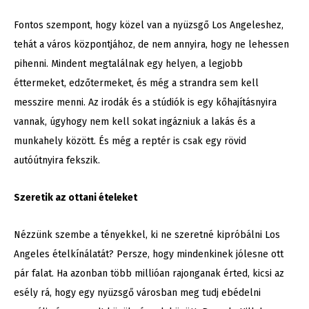
Fontos szempont, hogy közel van a nyüzsgő Los Angeleshez,
tehát a város központjához, de nem annyira, hogy ne lehessen
pihenni. Mindent megtalálnak egy helyen, a legjobb
éttermeket, edzőtermeket, és még a strandra sem kell
messzire menni. Az irodák és a stúdiók is egy kőhajításnyira
vannak, úgyhogy nem kell sokat ingázniuk a lakás és a
munkahely között. És még a reptér is csak egy rövid
autóútnyira fekszik.
Szeretik az ottani ételeket
Nézzünk szembe a tényekkel, ki ne szeretné kipróbálni Los
Angeles ételkínálatát? Persze, hogy mindenkinek jólesne ott
pár falat. Ha azonban több millióan rajonganak érted, kicsi az
esély rá, hogy egy nyüzsgő városban meg tudj ebédelni