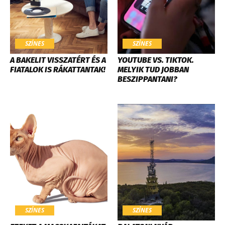
SZÍNES
SZÍNES
A BAKELIT VISSZATÉRT ÉS A
YOUTUBE VS. TIKTOK.
FIATALOK IS RÁKATTANTAK!
MELYIK TUD JOBBAN
BESZIPPANTANI?
SZÍNES
SZÍNES