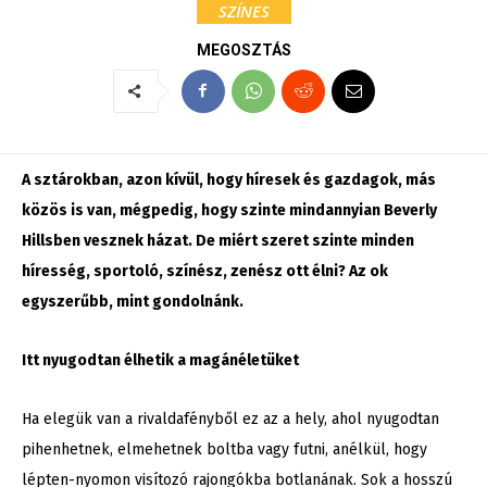
SZÍNES
MEGOSZTÁS
A sztárokban, azon kívül, hogy híresek és gazdagok, más
közös is van, mégpedig, hogy szinte mindannyian Beverly
Hillsben vesznek házat. De miért szeret szinte minden
híresség, sportoló, színész, zenész ott élni? Az ok
egyszerűbb, mint gondolnánk.
Itt nyugodtan élhetik a magánéletüket
Ha elegük van a rivaldafényből ez az a hely, ahol nyugodtan
pihenhetnek, elmehetnek boltba vagy futni, anélkül, hogy
lépten-nyomon visítozó rajongókba botlanának. Sok a hosszú