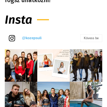
fogsz unatkozni!
Insta
@kozepsuli
Kövess be