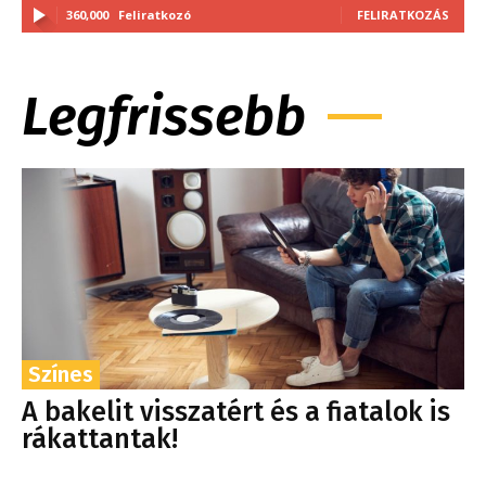
360,000
Feliratkozó
FELIRATKOZÁS
Legfrissebb
Színes
A bakelit visszatért és a fiatalok is
rákattantak!