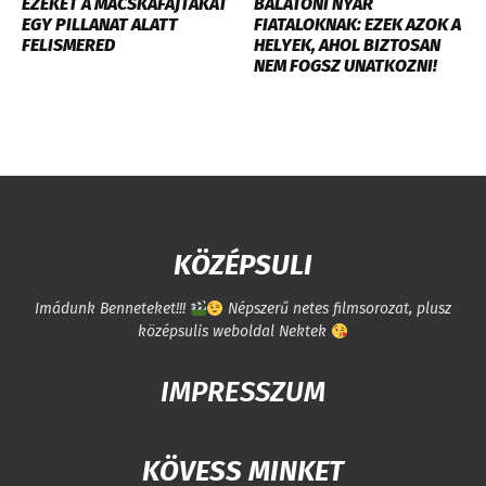
EZEKET A MACSKAFAJTÁKAT
BALATONI NYÁR
EGY PILLANAT ALATT
FIATALOKNAK: EZEK AZOK A
FELISMERED
HELYEK, AHOL BIZTOSAN
NEM FOGSZ UNATKOZNI!
KÖZÉPSULI
Imádunk Benneteket!!!
Népszerű netes filmsorozat, plusz
középsulis weboldal Nektek
IMPRESSZUM
KÖVESS MINKET