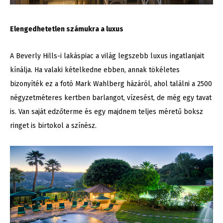
Elengedhetetlen számukra a luxus
A Beverly Hills-i lakáspiac a világ legszebb luxus ingatlanjait
kínálja. Ha valaki kételkedne ebben, annak tökéletes
bizonyíték ez a fotó Mark Wahlberg házáról, ahol találni a 2500
négyzetméteres kertben barlangot, vízesést, de még egy tavat
is. Van saját edzőterme és egy majdnem teljes méretű boksz
ringet is birtokol a színész.