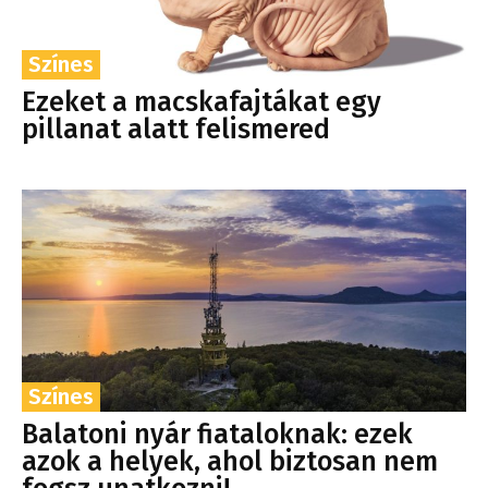
Színes
Ezeket a macskafajtákat egy
pillanat alatt felismered
Színes
Balatoni nyár fiataloknak: ezek
azok a helyek, ahol biztosan nem