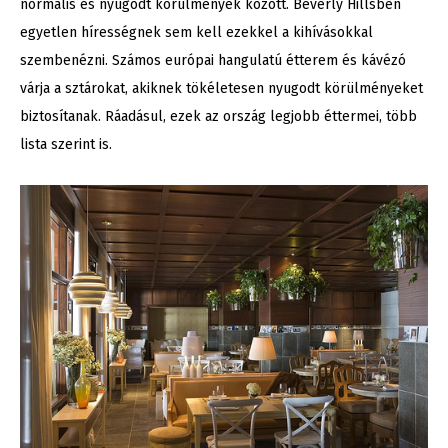
normális és nyugodt körülmények között. Beverly Hillsben
egyetlen hírességnek sem kell ezekkel a kihívásokkal
szembenézni. Számos európai hangulatú étterem és kávézó
várja a sztárokat, akiknek tökéletesen nyugodt körülményeket
biztosítanak. Ráadásul, ezek az ország legjobb éttermei, több
lista szerint is.