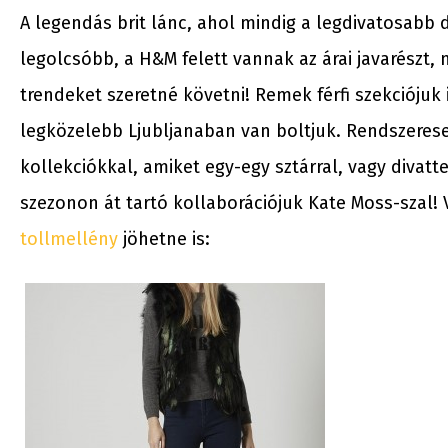
A legendás brit lánc, ahol mindig a legdivatosabb
legolcsóbb, a H&M felett vannak az árai javarészt, 
trendeket szeretné követni! Remek férfi szekciójuk 
legközelebb Ljubljanaban van boltjuk. Rendszeresen
kollekciókkal, amiket egy-egy sztárral, vagy divat
szezonon át tartó kollaborációjuk Kate Moss-szal!
tollmellény
jöhetne is: