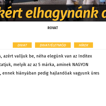
kért elhagynánk 
ROVAT
DIVAT
DIVAT/ÉLETMÓD
HÍREK
, azért valljuk be, néha elegünk van az Inditex
atjuk, melyik az az 5 márka, aminek NAGYON
n, ennek hiányában pedig hajlandóak vagyunk üres