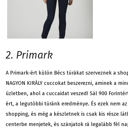
2. Primark
A Primark-ért külön Bécs túrákat szerveznek a sh
NAGYON KIRÁLY cuccokat beszerezni, aminek a min
üzletben, ahol a cuccaidat veszed! Sál 900 Forintért
ért, a legutóbbi túránk eredménye. És ezek nem az
shopping, és még a készletnek is csak kis része l
centerbe menjetek, és szánjatok rá legalább fél na