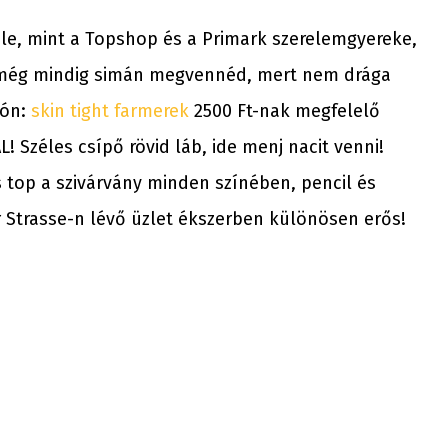
k le, mint a Topshop és a Primark szerelemgyereke,
 még mindig simán megvennéd, mert nem drága
són:
skin tight farmerek
2500 Ft-nak megfelelő
Széles csípő rövid láb, ide menj nacit venni!
 top a szivárvány minden színében, pencil és
er Strasse-n lévő üzlet ékszerben különösen erős!