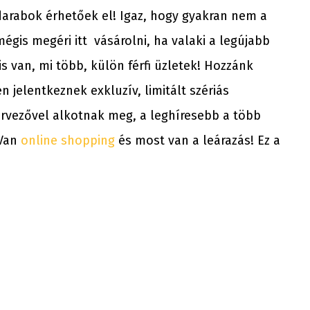
 darabok érhetőek el! Igaz, hogy gyakran nem a
mégis megéri itt vásárolni, ha valaki a legújabb
is van, mi több, külön férfi üzletek! Hozzánk
 jelentkeznek exkluzív, limitált szériás
tervezővel alkotnak meg, a leghíresebb a több
 Van
online shopping
és most van a leárazás! Ez a