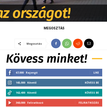
az országot!
MEGOSZTÁS
Megosztás
Kövess minket!
67,000
Rajongó
LIKE
165,000
Követő
KÖVESS BE
162,400
Követő
KÖVESS BE
360,000
Feliratkozó
FELIRATKOZÁS