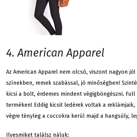
4. American Apparel
Az American Apparel nem olcsó, viszont nagyon jó! 
színekben, remek szabással, jó minőségben! Szintén
kicsi a bolt, érdemes mindent végigböngészni. Full 
terméken! Eddig kicsit ledérek voltak a reklámjaik,
végre tényleg a cuccokra kerül majd a hangsúly, l
Ilyesmiket találsz náluk: