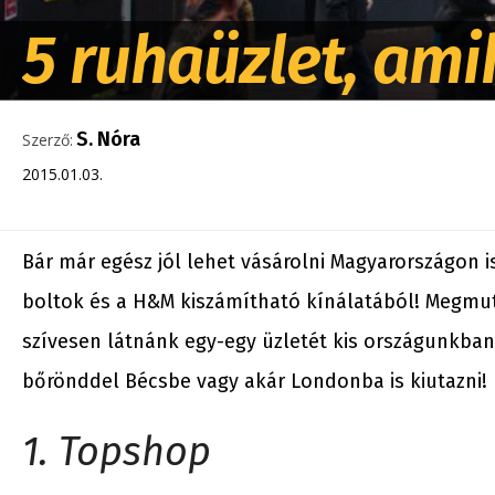
5 ruhaüzlet, ami
S. Nóra
Szerző:
2015.01.03.
Bár már egész jól lehet vásárolni Magyarországon is
boltok és a H&M kiszámítható kínálatából! Megmut
szívesen látnánk egy-egy üzletét kis országunkba
bőrönddel Bécsbe vagy akár Londonba is kiutazni!
1. Topshop