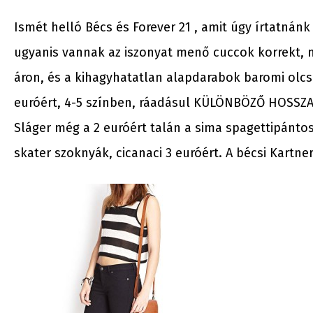
Ismét helló Bécs és Forever 21 , amit úgy írtatnán
ugyanis vannak az iszonyat menő cuccok korrekt,
áron, és a kihagyhatatlan alapdarabok baromi olc
euróért, 4-5 színben, ráadásul KÜLÖNBÖZŐ HOSSZAL! 
Sláger még a 2 euróért talán a sima spagettipántos
skater szoknyák, cicanaci 3 euróért. A bécsi Kartn