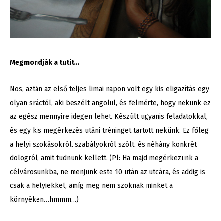
Megmondják a tutit…
Nos, aztán az első teljes limai napon volt egy kis eligazítás egy
olyan sráctól, aki beszélt angolul, és felmérte, hogy nekünk ez
az egész mennyire idegen lehet. Készült ugyanis feladatokkal,
és egy kis megérkezés utáni tréninget tartott nekünk. Ez főleg
a helyi szokásokról, szabályokról szólt, és néhány konkrét
dologról, amit tudnunk kellett. (Pl: Ha majd megérkezünk a
célvárosunkba, ne menjünk este 10 után az utcára, és addig is
csak a helyiekkel, amíg meg nem szoknak minket a
környéken…hmmm…)