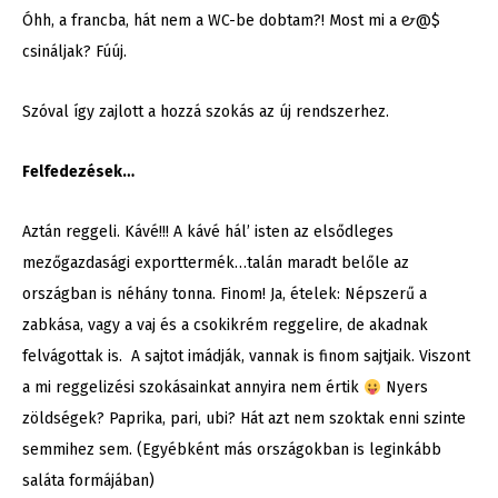
Óhh, a francba, hát nem a WC-be dobtam?! Most mi a #&@$
csináljak? Fúúj.
Szóval így zajlott a hozzá szokás az új rendszerhez.
Felfedezések…
Aztán reggeli. Kávé!!! A kávé hál’ isten az elsődleges
mezőgazdasági exporttermék…talán maradt belőle az
országban is néhány tonna. Finom! Ja, ételek: Népszerű a
zabkása, vagy a vaj és a csokikrém reggelire, de akadnak
felvágottak is. A sajtot imádják, vannak is finom sajtjaik. Viszont
a mi reggelizési szokásainkat annyira nem értik
Nyers
zöldségek? Paprika, pari, ubi? Hát azt nem szoktak enni szinte
semmihez sem. (Egyébként más országokban is leginkább
saláta formájában)