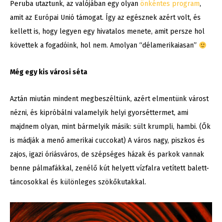
Peruba utaztunk, az valójában egy olyan
önkéntes program
,
amit az Európai Unió támogat. Így az egésznek azért volt, és
kellett is, hogy legyen egy hivatalos menete, amit persze hol
követtek a fogadóink, hol nem. Amolyan “délamerikaiasan”
Még egy kis városi séta
Aztán miután mindent megbeszéltünk, azért elmentünk várost
nézni, és kipróbálni valamelyik helyi gyorséttermet, ami
majdnem olyan, mint bármelyik másik: sült krumpli, hambi. (Ők
is mádják a menő amerikai cuccokat) A város nagy, piszkos és
zajos, igazi óriásváros, de szépséges házak és parkok vannak
benne pálmafákkal, zenélő kút helyett vízfalra vetített balett-
táncosokkal és különleges szökőkutakkal.