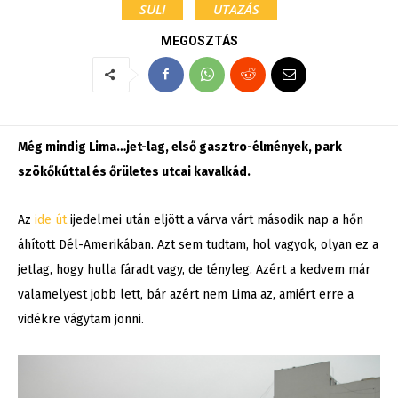
SULI
UTAZÁS
MEGOSZTÁS
Még mindig Lima…jet-lag, első gasztro-élmények, park
szökőkúttal és őrületes utcai kavalkád.
Az
ide út
ijedelmei után eljött a várva várt második nap a hőn
áhított Dél-Amerikában. Azt sem tudtam, hol vagyok, olyan ez a
jetlag, hogy hulla fáradt vagy, de tényleg. Azért a kedvem már
valamelyest jobb lett, bár azért nem Lima az, amiért erre a
vidékre vágytam jönni.