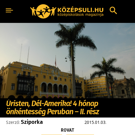
Úristen, Dél-Amerika! 4 hónap
önkéntesség Peruban – II. rész
Sziporka
Szerző:
2015.01.03.
ROVAT