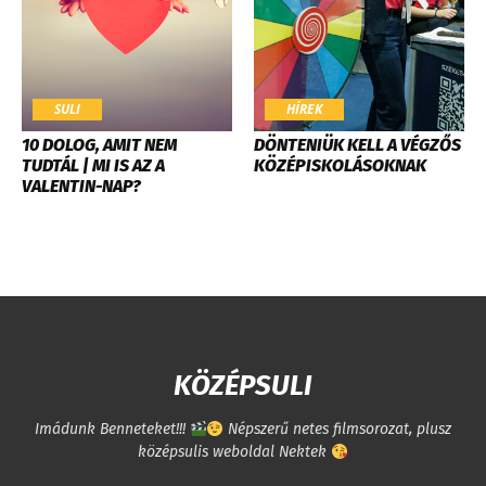
SULI
HÍREK
10 DOLOG, AMIT NEM
DÖNTENIÜK KELL A VÉGZŐS
TUDTÁL | MI IS AZ A
KÖZÉPISKOLÁSOKNAK
VALENTIN-NAP?
KÖZÉPSULI
Imádunk Benneteket!!!
Népszerű netes filmsorozat, plusz
középsulis weboldal Nektek