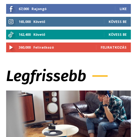
67,000
Rajongó
LIKE
165,000
Követő
KÖVESS BE
162,400
Követő
KÖVESS BE
360,000
Feliratkozó
FELIRATKOZÁS
Legfrissebb