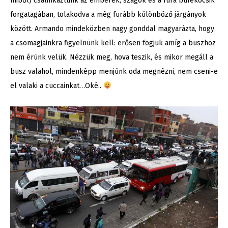
miből) csalinkáztunk az emberek, szagok és a fura büfékocsik
forgatagában, tolakodva a még furább különböző járgányok
között. Armando mindeközben nagy gonddal magyarázta, hogy
a csomagjainkra figyelnünk kell: erősen fogjuk amíg a buszhoz
nem érünk velük. Nézzük meg, hova teszik, és mikor megáll a
busz valahol, mindenképp menjünk oda megnézni, nem cseni-e
el valaki a cuccainkat…Oké..