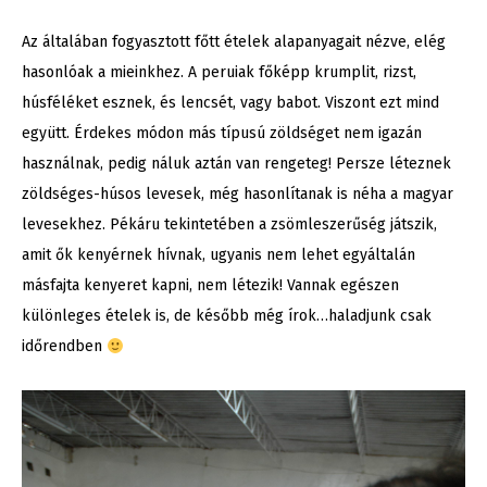
Az általában fogyasztott főtt ételek alapanyagait nézve, elég
hasonlóak a mieinkhez. A peruiak főképp krumplit, rizst,
húsféléket esznek, és lencsét, vagy babot. Viszont ezt mind
együtt. Érdekes módon más típusú zöldséget nem igazán
használnak, pedig náluk aztán van rengeteg! Persze léteznek
zöldséges-húsos levesek, még hasonlítanak is néha a magyar
levesekhez. Pékáru tekintetében a zsömleszerűség játszik,
amit ők kenyérnek hívnak, ugyanis nem lehet egyáltalán
másfajta kenyeret kapni, nem létezik! Vannak egészen
különleges ételek is, de később még írok…haladjunk csak
időrendben