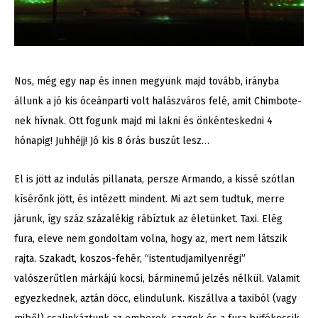
Nos, még egy nap és innen megyünk majd tovább, irányba
állunk a jó kis óceánparti volt halászváros felé, amit Chimbote-
nek hívnak. Ott fogunk majd mi lakni és önkénteskedni 4
hónapig! Juhhéjj! Jó kis 8 órás buszút lesz…
El is jött az indulás pillanata, persze Armando, a kissé szótlan
kísérőnk jött, és intézett mindent. Mi azt sem tudtuk, merre
járunk, így száz százalékig rábíztuk az életünket. Taxi. Elég
fura, eleve nem gondoltam volna, hogy az, mert nem látszik
rajta. Szakadt, koszos-fehér, “istentudjamilyenrégi”
valószerűtlen márkájú kocsi, bárminemű jelzés nélkül. Valamit
egyezkednek, aztán döcc, elindulunk. Kiszállva a taxiból (vagy