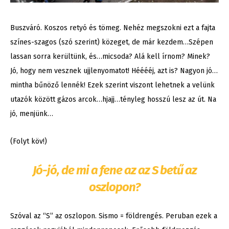
Buszváró. Koszos retyó és tömeg. Nehéz megszokni ezt a fajta
színes-szagos (szó szerint) közeget, de már kezdem…Szépen
lassan sorra kerültünk, és…micsoda? Alá kell írnom? Minek?
Jó, hogy nem vesznek ujjlenyomatot! Hééééj, azt is? Nagyon jó…
mintha bűnöző lennék! Ezek szerint viszont lehetnek a velünk
utazók között gázos arcok…hjajj…tényleg hosszú lesz az út. Na
jó, menjünk…
(Folyt köv!)
Jó-jó, de mi a fene az az S betű az
oszlopon?
Szóval az “S” az oszlopon. Sismo = földrengés. Peruban ezek a