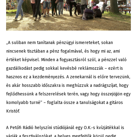
„A suliban nem tanítanak pénzügyi ismereteket, sokan
nincsenek tisztában a pénz fogalmával, és hogy mi az, ami
értéket képvisel. Minden a fogyasztásról szól, a pénzzel való
gazdálkodást pedig sokkal kevésbé reklámozzák – ezért is
hasznos ez a kezdeményezés. A zenekarnál is előre tervezünk,
és akár hosszabb időszakra is meghúzzuk a nadrágszíjat, hogy
fejlődhessünk a felszerelések terén, vagy hogy összejöjjön egy
komolyabb turné” – foglalta össze a tanulságokat a gitáros
Kristóf.
A Petőfi Rádió helyszíni stúdiójánál egy O.K.-s kvízjátékkal is
várják a fesztiválozókat, a helyes megfejtők közül pedig