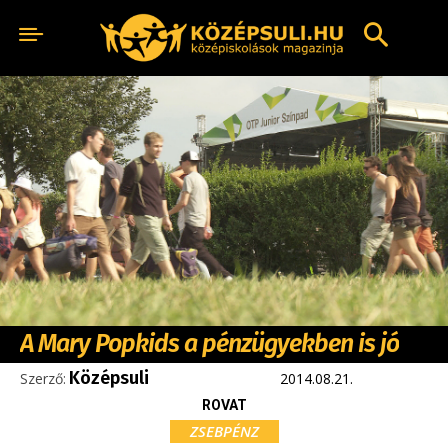
A Mary Popkids a pénzügyekben is jó
Középsuli
Szerző:
2014.08.21.
ROVAT
ZSEBPÉNZ