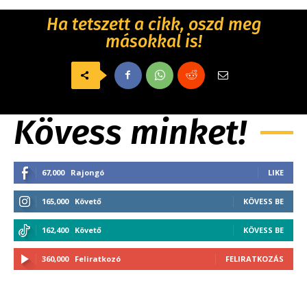
Ha tetszett a cikk, oszd meg
másokkal is!
Kövess minket!
67,000
Rajongó
LIKE
165,000
Követő
KÖVESS BE
162,400
Követő
KÖVESS BE
360,000
Feliratkozó
FELIRATKOZÁS