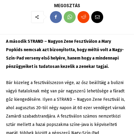
MEGOSZTÁS
A második STRAND – Nagyon Zene Fesztiválon a Mary
Popkids nemcsak azt bizonyította, hogy méltó volt a Nagy-
Szín-Pad verseny első helyére, hanem hogy a mindennapi
pénzügyeiket is tudatosan kezelik a zenekar tagjai.
Bár közeleg a fesztiválszezon vége, az ősz beálltáig a bulizni
vágyó fiataloknak még van pár nagyszerű lehetősége a fáradt
gőz kiengedésére. Ilyen a STRAND – Nagyon Zene Fesztivál is,
ahol augusztus 20-tól négy napon át 60 ezer vendéget várnak
Zamárdi szabadstrandjára. A fesztiválon számos nemzetközi
sztár mellett a hazai popszakma színe-java is képviselteti
magát, többek között a népszerű Nagy-Szín-Pad