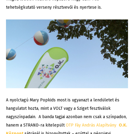
tehetségkutató verseny résztvevői és nyertese is.
A nyolctagú Mary Popkids most is ugyanazt a lendületet és
hangulatot hozta, mint a VOLT vagy a Sziget fesztiválok
nagyszínpadain. A banda tagjai azonban nem csak a színpadon,
hanem a STRAND-ra kitelepült
OTP Fáy András Alapítvány
O.K.
Központ
sátránál is bizonyítottak – ezúttal a pénzügyi