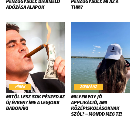
PÉNZÜGYSULI: DIÁKMELÓ
PÉNZÜGYSULI: MI AZ A
ADÓZÁSA ALAPOK
THM?
HÍREK
ZSEBPÉNZ
MITŐL LESZ SOK PÉNZED AZ
MILYEN EGY JÓ
ÚJ ÉVBEN? ÍME A LEGJOBB
APPLIKÁCIÓ, AMI
BABONÁK!
KÖZÉPISKOLÁSOKNAK
SZÓL? – MONDD MEG TE!