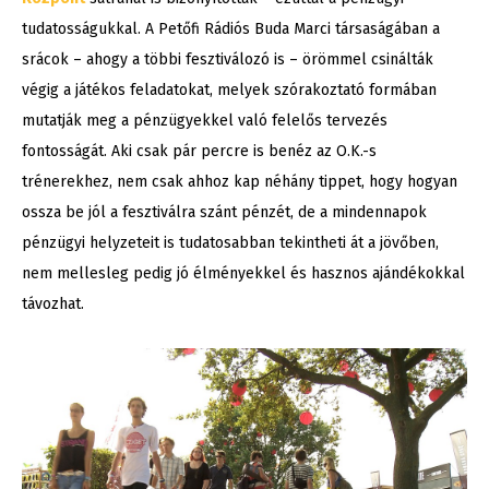
tudatosságukkal. A Petőfi Rádiós Buda Marci társaságában a
srácok – ahogy a többi fesztiválozó is – örömmel csinálták
végig a játékos feladatokat, melyek szórakoztató formában
mutatják meg a pénzügyekkel való felelős tervezés
fontosságát. Aki csak pár percre is benéz az O.K.-s
trénerekhez, nem csak ahhoz kap néhány tippet, hogy hogyan
ossza be jól a fesztiválra szánt pénzét, de a mindennapok
pénzügyi helyzeteit is tudatosabban tekintheti át a jövőben,
nem mellesleg pedig jó élményekkel és hasznos ajándékokkal
távozhat.