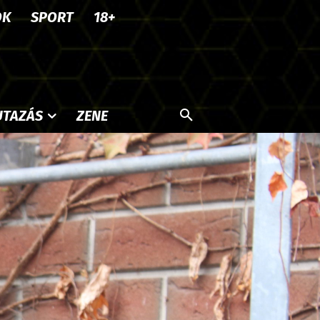
OK
SPORT
18+
UTAZÁS
ZENE