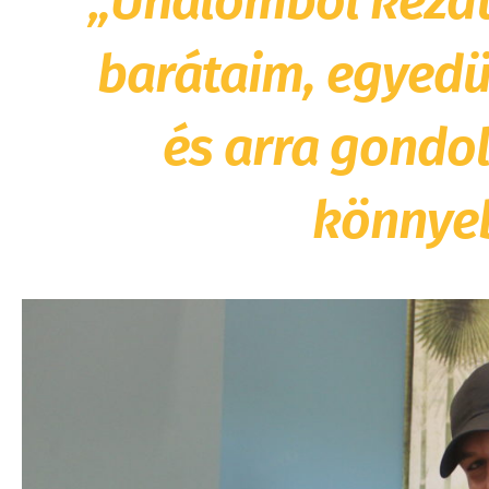
„Unalomból kezdt
barátaim, egyed
és arra gondol
könnyeb