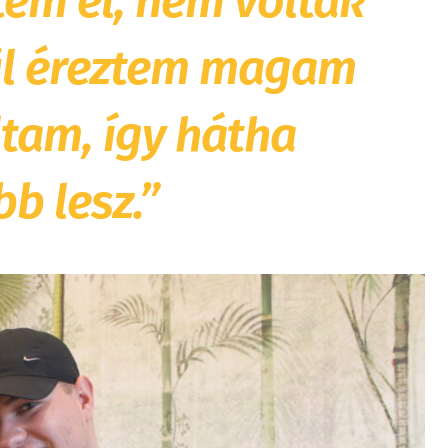
em el, nem voltak
ül éreztem magam
tam, így hátha
b lesz.”