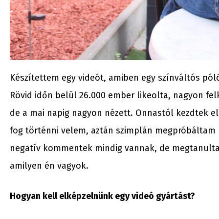
Készítettem egy videót, amiben egy színváltós póló
Rövid időn belül 26.000 ember likeolta, nagyon fel
de a mai napig nagyon nézett. Onnastól kezdtek el
fog történni velem, aztán szimplán megpróbáltam 
negatív kommentek mindig vannak, de megtanultam
amilyen én vagyok.
Hogyan kell elképzelnünk egy videó gyártást?