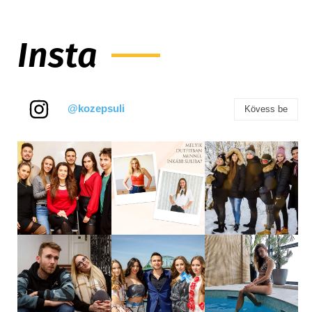
Insta
@kozepsuli
Kövess be