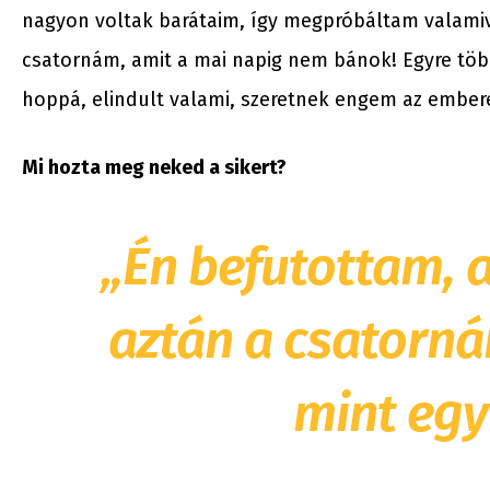
nagyon voltak barátaim, így megpróbáltam valamivel
csatornám, amit a mai napig nem bánok! Egyre töb
hoppá, elindult valami, szeretnek engem az ember
Mi hozta meg neked a sikert?
„Én befutottam, a 
aztán a csatorná
mint egy 