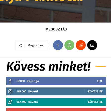
MEGOSZTÁS
Megosztás
Kövess minket!
67,000
Rajongó
LIKE
165,000
Követő
KÖVESS BE
162,400
Követő
KÖVESS BE