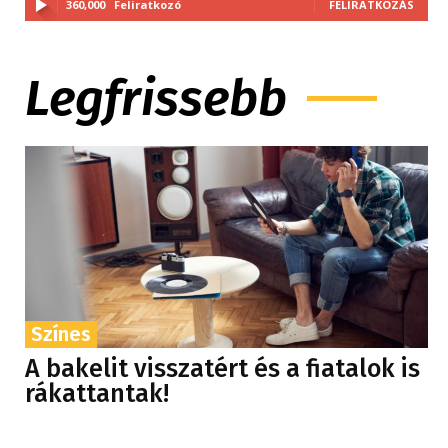
360,000
Feliratkozó
FELIRATKOZÁS
Legfrissebb
Színes
A bakelit visszatért és a fiatalok is
rákattantak!