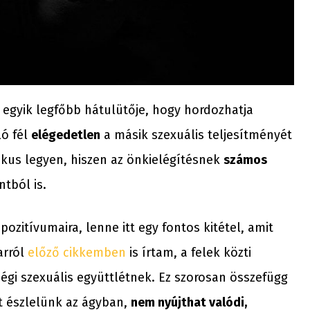
 egyik legfőbb hátulütője, hogy hordozhatja
ló fél
elégedetlen
a másik szexuális teljesítményét
kus legyen, hiszen az önkielégítésnek
számos
tból is.
ozitívumaira, lenne itt egy fontos kitétel, amit
arról
előző cikkemben
is írtam, a felek közti
gi szexuális együttlétnek. Ez szorosan összefügg
st észlelünk az ágyban,
nem nyújthat valódi,