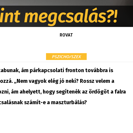
int megcsalás?!
ROVAT
PSZICHO/SZEX
tabunak, ám párkapcsolati fronton továbbra is
ozzá. „Nem vagyok elég jó neki? Rossz velem a
ni, ám ahelyett, hogy segítenék az ördögöt a falra
gcsalásnak számít-e a maszturbálás?