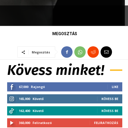
MEGOSZTÁS
Megosztás
Kövess minket!
67,000
Rajongó
LIKE
165,000
Követő
KÖVESS BE
162,400
Követő
KÖVESS BE
360,000
Feliratkozó
FELIRATKOZÁS