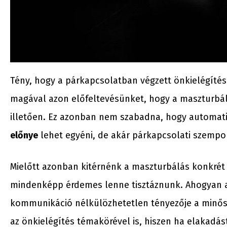
Tény, hogy a párkapcsolatban végzett önkielégítés
magával azon előfeltevésünket, hogy a maszturbá
illetően. Ez azonban nem szabadna, hogy automati
előnye
lehet egyéni, de akár párkapcsolati szempon
Mielőtt azonban kitérnénk a maszturbálás konkrét p
mindenképp érdemes lenne tisztáznunk. Ahogyan 
kommunikáció nélkülözhetetlen tényezője a minősé
az önkielégítés témakörével is, hiszen ha elakadá