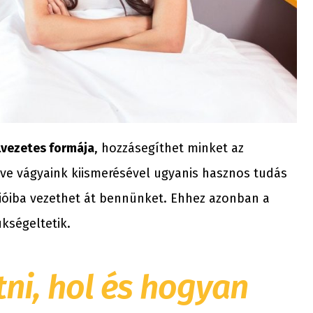
lvezetes formája
, hozzásegíthet minket az
tve vágyaink kiismerésével ugyanis hasznos tudás
zióiba vezethet át bennünket. Ehhez azonban a
kségeltetik.
i, hol és hogyan