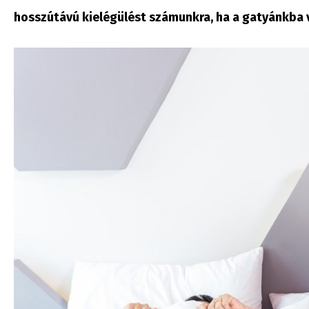
hosszútávú kielégülést számunkra, ha a gatyánkba