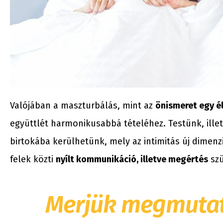
Valójában a maszturbálás, mint az
önismeret egy é
együttlét harmonikusabbá tételéhez. Testünk, ille
birtokába kerülhetünk, mely az intimitás új dimen
felek közti
nyílt kommunikáció, illetve megértés
szü
Merjük megmutatn