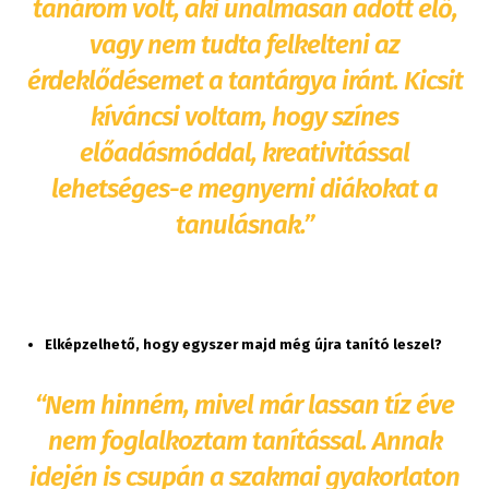
tanárom volt, aki unalmasan adott elő,
vagy nem tudta felkelteni az
érdeklődésemet a tantárgya iránt. Kicsit
kíváncsi voltam, hogy színes
előadásmóddal, kreativitással
lehetséges-e megnyerni diákokat a
tanulásnak.”
Elképzelhető, hogy egyszer majd még újra tanító leszel?
“Nem hinném, mivel már lassan tíz éve
nem foglalkoztam tanítással. Annak
idején is csupán a szakmai gyakorlaton