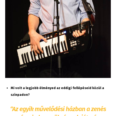
Mi volt a legjobb élményed az eddigi fellépéseid közül a
színpadon?
“Az egyik művelődési házban a zenés