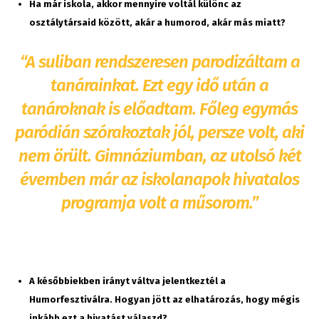
Ha már iskola, akkor mennyire voltál különc az
osztálytársaid között, akár a humorod, akár más miatt?
“A suliban rendszeresen parodizáltam a
tanárainkat. Ezt egy idő után a
tanároknak is előadtam. Főleg egymás
paródián szórakoztak jól, persze volt, aki
nem örült. Gimnáziumban, az utolsó két
évemben már az iskolanapok hivatalos
programja volt a műsorom.”
A későbbiekben irányt váltva jelentkeztél a
Humorfesztiválra. Hogyan jött az elhatározás, hogy mégis
inkább ezt a hivatást válaszd?