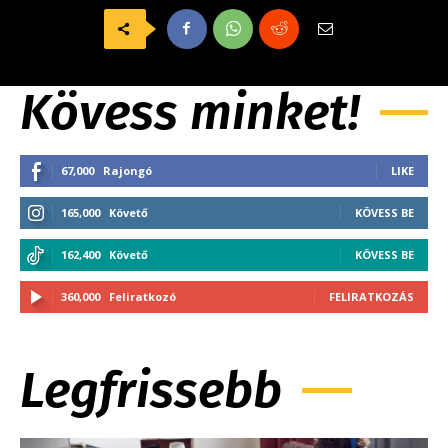
Kövess minket!
67,000
Rajongó
LIKE
165,000
Követő
KÖVESS BE
162,400
Követő
KÖVESS BE
360,000
Feliratkozó
FELIRATKOZÁS
Legfrissebb