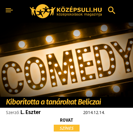
Kiborította a tanárokat Beliczai
L. Eszter
Szerző:
2014.12.14.
ROVAT
SZÍNES