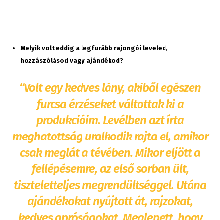
Melyik volt eddig a legfurább rajongói leveled,
hozzászólásod vagy ajándékod?
“Volt egy kedves lány, akiből egészen
furcsa érzéseket váltottak ki a
produkcióim. Levélben azt írta
meghatottság uralkodik rajta el, amikor
csak meglát a tévében. Mikor eljött a
fellépésemre, az első sorban ült,
tiszteletteljes megrendültséggel. Utána
ajándékokat nyújtott át, rajzokat,
kedves apróságokat. Meglepett, hogy