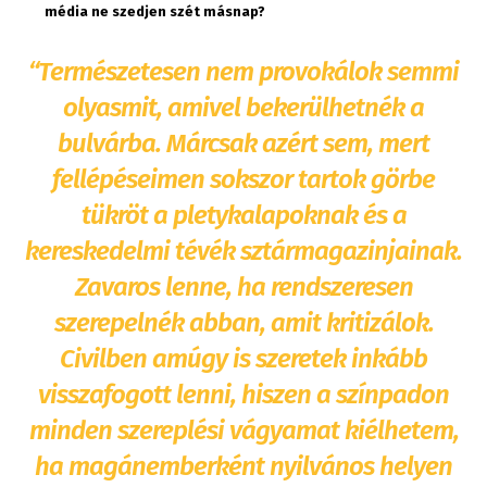
média ne szedjen szét másnap?
“Természetesen nem provokálok semmi
olyasmit, amivel bekerülhetnék a
bulvárba. Márcsak azért sem, mert
fellépéseimen sokszor tartok görbe
tükröt a pletykalapoknak és a
kereskedelmi tévék sztármagazinjainak.
Zavaros lenne, ha rendszeresen
szerepelnék abban, amit kritizálok.
Civilben amúgy is szeretek inkább
visszafogott lenni, hiszen a színpadon
minden szereplési vágyamat kiélhetem,
ha magánemberként nyilvános helyen