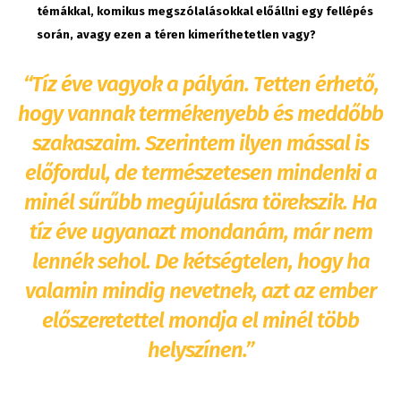
témákkal, komikus m
egszólalásokkal előállni egy fellépés
során, avagy ezen a téren kim
eríthetetlen vagy?
“Tíz éve vagyok a pályán. Tetten érhető,
hogy vannak termékenyebb és meddőbb
szakaszaim. Szerintem ilyen mással is
előfordul, de természetesen mindenki a
minél sűrűbb megújulásra törekszik. Ha
tíz éve ugyanazt mondanám, már nem
lennék sehol. De kétségtelen, hogy ha
valamin mindig nevetnek, azt az ember
előszeretettel mondja el minél több
helyszínen.”