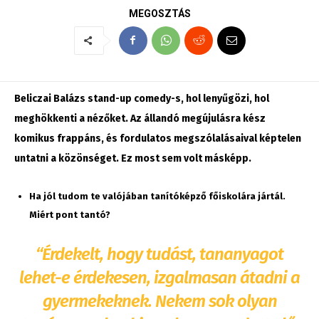
MEGOSZTÁS
Beliczai Balázs stand-up comedy-s, hol lenyűgözi, hol
meghökkenti a nézőket.
Az állandó megújulásra kész
komikus frappáns, és fordulatos megszólalásaival képtelen
untatni a közönséget. Ez most sem volt másképp.
Ha jól tudom te valójában tanítóképző főiskolára jártál.
Miért pont tantó?
“Érdekelt, hogy tudást, tananyagot
lehet-e érdekesen, izgalmasan átadni a
gyermekeknek. Nekem sok olyan