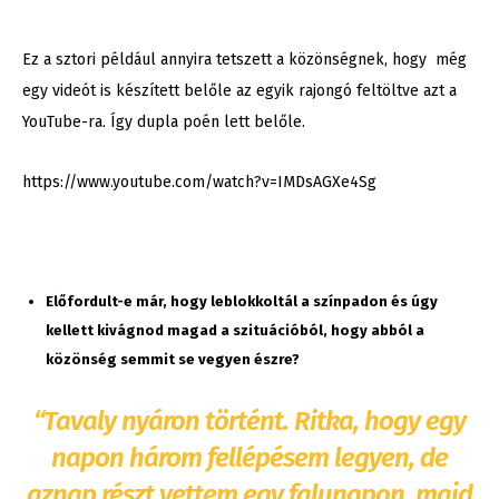
Ez a sztori például annyira tetszett a közönségnek, hogy még
egy videót is készített belőle az egyik rajongó feltöltve azt a
YouTube-ra. Így dupla poén lett belőle.
https://www.youtube.com/watch?v=IMDsAGXe4Sg
Előfordult-e már, hogy leblokkoltál a színpadon és úgy
kellett kivágn
od magad a szituációból, hogy abból a
közönség semmit se vegyen észre?
“Tavaly nyáron történt. Ritka, hogy egy
napon három fellépésem legyen, de
aznap részt vettem egy falunapon, majd