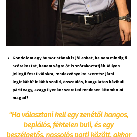
Gondolom egy humoristának is jól eshet, ha nem mindig ő
szórakoztat, hanem végre őt is szórakoztatják. Milyen
jellegű fesztiválokra, rendezvényekre szeretsz járni
leginkább? Inkább szolid, összeülős, hangulatos házibuli
párti vagy, avagy ilyenkor szereted rendesen kitombolni
magad?
“Ha választani kell egy zenétől hangos,
bepiálós, féktelen buli, és egy
beszélgetős, nassolós parti között, akkor