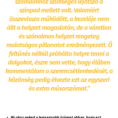
számaimhoz szükséges lejátszó a
színpad mellett volt. Valamiért
összevissza működött, a kezelője nem
állt a helyzet magaslatán, de a váratlan
és szánalmas helyzet rengeteg
mulatságos pillanatot eredményezett. Ő
feltűnés nélkül próbálta helyre tenni a
dolgokat, észre sem vette, hogy élőben
kommentálom a szerencsétlenkedését, a
közönség pedig élvezte ezt az egyszeri
és extra műsorszámot.”
Mi okoz neked a legnagyobb örömet abban, hogy ezt