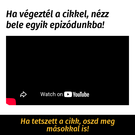
Ha végeztél a cikkel, nézz
bele egyik epizódunkba!
Ha tetszett a cikk, oszd meg
másokkal is!