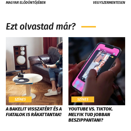
MAGYAR ELŐDÖNTŐJÉBEN
VEGYSZERMENTESEN
Ezt olvastad már?
SZÍNES
SZÍNES
A BAKELIT VISSZATÉRT ÉS A
YOUTUBE VS. TIKTOK.
FIATALOK IS RÁKATTANTAK!
MELYIK TUD JOBBAN
BESZIPPANTANI?