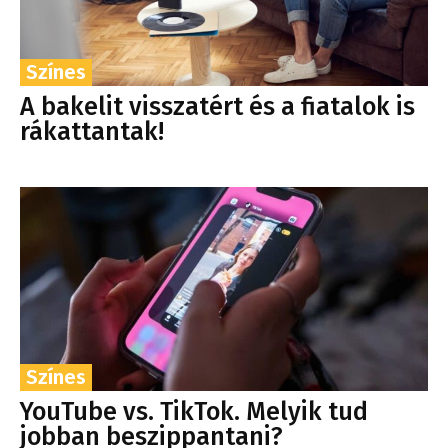
Színes
A bakelit visszatért és a fiatalok is
rákattantak!
Színes
YouTube vs. TikTok. Melyik tud
jobban beszippantani?