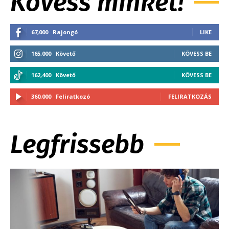
Kövess minket!
67,000
Rajongó
LIKE
165,000
Követő
KÖVESS BE
162,400
Követő
KÖVESS BE
360,000
Feliratkozó
FELIRATKOZÁS
Legfrissebb