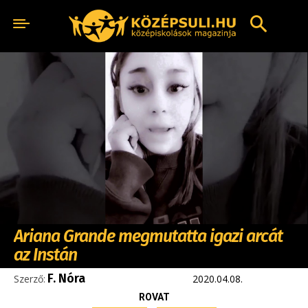
Ariana Grande megmutatta igazi arcát
az Instán
F. Nóra
Szerző:
2020.04.08.
ROVAT