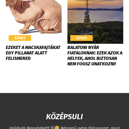
SZÍNES
SZÍNES
EZEKET A MACSKAFAJTÁKAT
BALATONI NYÁR
EGY PILLANAT ALATT
FIATALOKNAK: EZEK AZOK A
FELISMERED
HELYEK, AHOL BIZTOSAN
NEM FOGSZ UNATKOZNI!
KÖZÉPSULI
Imádunk Benneteket!!!
Népszerű netes filmsorozat, plusz