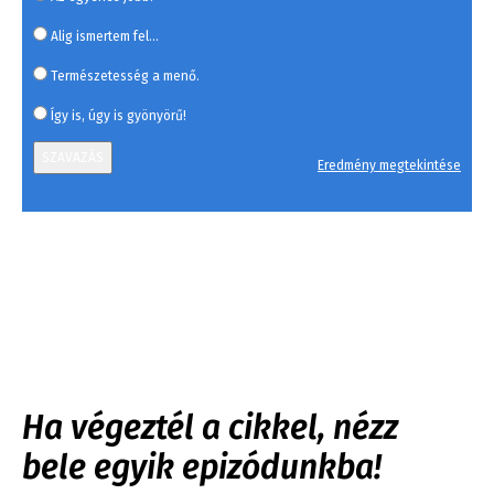
Alig ismertem fel...
Természetesség a menő.
Így is, úgy is gyönyörű!
SZAVAZÁS
Eredmény megtekintése
Ha végeztél a cikkel, nézz
bele egyik epizódunkba!