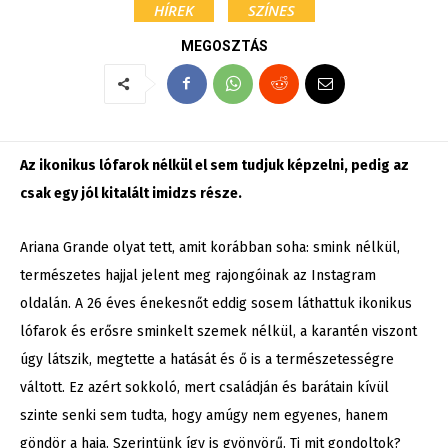
HÍREK
SZÍNES
MEGOSZTÁS
Az ikonikus lófarok nélkül el sem tudjuk képzelni, pedig az
csak egy jól kitalált imidzs része.
Ariana Grande olyat tett, amit korábban soha: smink nélkül,
természetes hajjal jelent meg rajongóinak az Instagram
oldalán. A 26 éves énekesnőt eddig sosem láthattuk ikonikus
lófarok és erősre sminkelt szemek nélkül, a karantén viszont
úgy látszik, megtette a hatását és ő is a természetességre
váltott. Ez azért sokkoló, mert családján és barátain kívül
szinte senki sem tudta, hogy amúgy nem egyenes, hanem
göndör a haja. Szerintünk így is gyönyörű. Ti mit gondoltok?