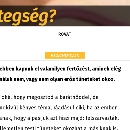
etegség?
ROVAT
PSZICHO/SZEX
yebben kapunk el valamilyen fertőzést, aminek elég
e náluk nem, vagy nem olyan erős tüneteket okoz.
, oké, hogy megosztod a barátnőddel, de
ndkívül kényes téma, ráadásul ciki, ha az ember
nak, hogy a pasijuk azt hiszi majd: felszarvazták.
llemetlen testi tüneteket okozhat a másiknak is.