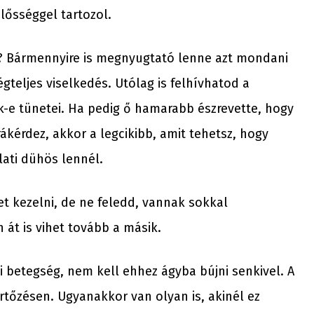
elősséggel tartozol.
ot? Bármennyire is megnyugtató lenne azt mondani
teljes viselkedés. Utólag is felhívhatod a
k-e tünetei. Ha pedig ő hamarabb észrevette, hogy
rákérdez, akkor a legcikibb, amit tehetsz, hogy
lati dühös lennél.
t kezelni, de ne feledd, vannak sokkal
át is vihet tovább a másik.
betegség, nem kell ehhez ágyba bújni senkivel. A
rtőzésen. Ugyanakkor van olyan is, akinél ez