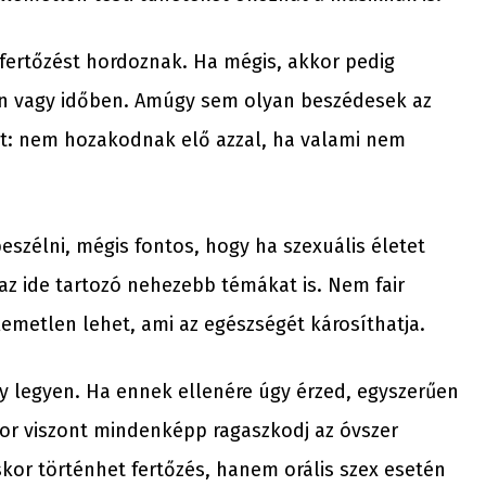
 fertőzést hordoznak. Ha mégis, akkor pedig
en vagy időben. Amúgy sem olyan beszédesek az
at: nem hozakodnak elő azzal, ha valami nem
eszélni, mégis fontos, hogy ha szexuális életet
d az ide tartozó nehezebb témákat is. Nem fair
lemetlen lehet, ami az egészségét károsíthatja.
ogy legyen. Ha ennek ellenére úgy érzed, egyszerűen
kor viszont mindenképp ragaszkodj az óvszer
kor történhet fertőzés, hanem orális szex esetén