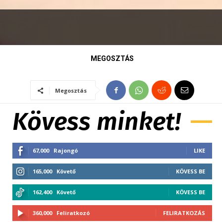
MEGOSZTÁS
Megosztás
Kövess minket!
67,000
Rajongó
LIKE
165,000
Követő
KÖVESS BE
162,400
Követő
KÖVESS BE
360,000
Feliratkozó
FELIRATKOZÁS