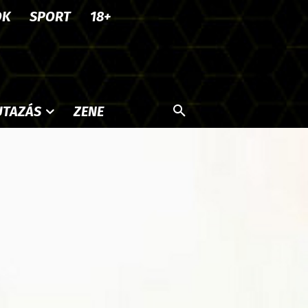
OK
SPORT
18+
UTAZÁS
ZENE