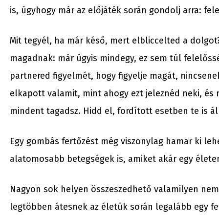
is, úgyhogy már az előjáték során gondolj arra: fel
Mit tegyél, ha már késő, mert elbliccelted a dolg
magadnak: már úgyis mindegy, ez sem túl felelősség
partnered figyelmét, hogy figyelje magát, nincsene
elkapott valamit, mint ahogy ezt jeleznéd neki, és 
mindent tagadsz. Hidd el, fordított esetben te is ál
Egy gombás fertőzést még viszonylag hamar ki lehe
alatomosabb betegségek is, amiket akár egy életen 
Nagyon sok helyen összeszedhető valamilyen nemi 
legtöbben átesnek az életük során legalább egy fe