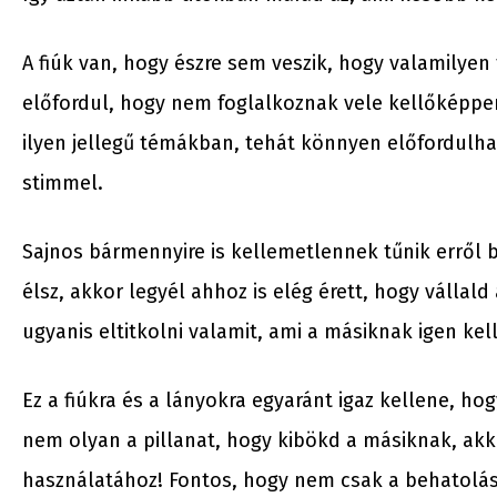
A fiúk van, hogy észre sem veszik, hogy valamilyen
előfordul, hogy nem foglalkoznak vele kellőképp
ilyen jellegű témákban, tehát könnyen előfordulh
stimmel.
Sajnos bármennyire is kellemetlennek tűnik erről b
élsz, akkor legyél ahhoz is elég érett, hogy vállal
ugyanis eltitkolni valamit, ami a másiknak igen kel
Ez a fiúkra és a lányokra egyaránt igaz kellene, h
nem olyan a pillanat, hogy kibökd a másiknak, ak
használatához! Fontos, hogy nem csak a behatolás