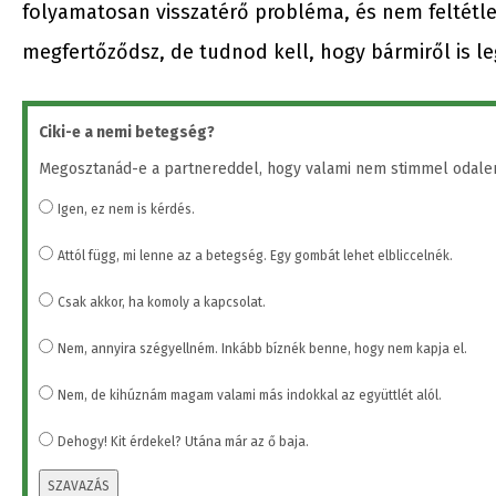
folyamatosan visszatérő probléma, és nem feltétlen
megfertőződsz, de tudnod kell, hogy bármiről is le
Ciki-e a nemi betegség?
Megosztanád-e a partnereddel, hogy valami nem stimmel odale
Igen, ez nem is kérdés.
Attól függ, mi lenne az a betegség. Egy gombát lehet elbliccelnék.
Csak akkor, ha komoly a kapcsolat.
Nem, annyira szégyellném. Inkább bíznék benne, hogy nem kapja el.
Nem, de kihúznám magam valami más indokkal az együttlét alól.
Dehogy! Kit érdekel? Utána már az ő baja.
SZAVAZÁS