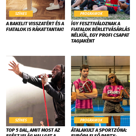
SZÍNES
PROGRAMOK
A BAKELIT VISSZATÉRT ÉS A
ÍGY FESZTIVÁLOZNAK A
FIATALOK IS RÁKATTANTAK!
FIATALOK BÉRLETVÁSÁRLÁS
NÉLKÜL, EGY PROFI CSAPAT
TAGJAKÉNT
SZÍNES
PROGRAMOK
TOP 5 DAL, AMIT MOST AZ
ÁTALAKULT A SPORTZÓNA:
EGÉSZ VILÁG HALLGAT A
EURÓPA ELSŐ PARTY-