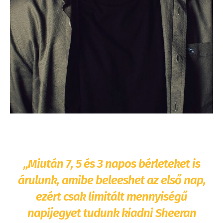
„Miután 7, 5 és 3 napos bérleteket is
árulunk, amibe beleeshet az első nap,
ezért csak limitált mennyiségű
napijegyet tudunk kiadni Sheeran