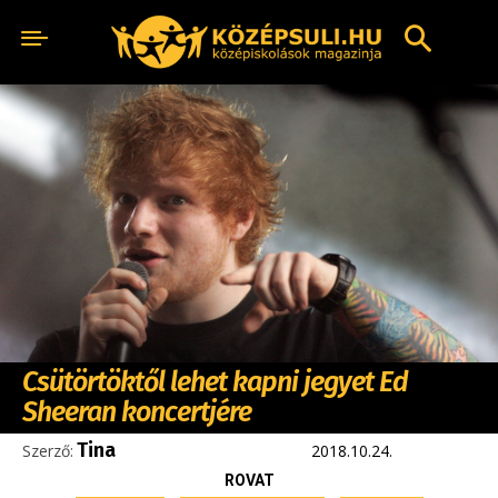
Csütörtöktől lehet kapni jegyet Ed
Sheeran koncertjére
Tina
Szerző:
2018.10.24.
ROVAT