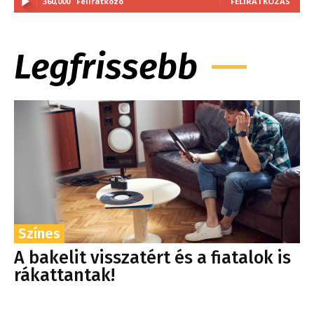
360,000
Feliratkozó
FELIRATKOZÁS
Legfrissebb
Színes
A bakelit visszatért és a fiatalok is
rákattantak!