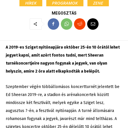
HÍREK
PROGRAMOK
ZENE
MEGOSZTÁS
A 2019-es Sziget nyitónapjára október 25-én 10 órától lehet
jegyet kapni, amit azért fontos tudni, mert Sheeran
turnékoncertjeire nagyon fogynak a jegyek, van olyan
helyszín, amire 2 óra alatt elkapkodták a belépőt.
Szeptember végén többállomásos koncertturnét jelentett be
Ed Sheeran 2019-re, a stadion és arénakoncertek között
mindössze két fesztivált, melyek egyike a Sziget lesz,
augusztus 7-én, a fesztivál nyitónapján. A turné állomásaira
rohamosan fogynak a jegyek, javarészt már mind teltházas. A
szigetes koncertre október 25-én délelőtt 10 órától lehet