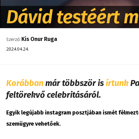
Dávid testéért 
Kis Onur Ruga
Szerző:
2024.04.24.
Korábban
már többször is
írtunk
Pa
feltörekvő celebritásáról.
Egyik legújabb instagram posztjában ismét félmezte
szemügyre vehetőek.