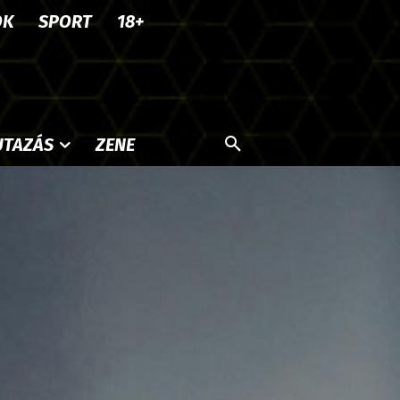
OK
SPORT
18+
UTAZÁS
ZENE