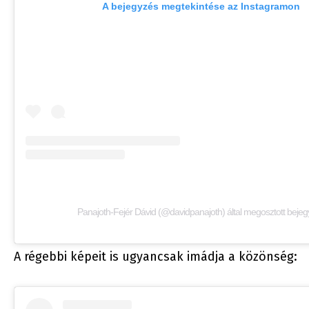
A bejegyzés megtekintése az Instagramon
Panajoth-Fejér Dávid (@davidpanajoth) által megosztott beje
A régebbi képeit is ugyancsak imádja a közönség: