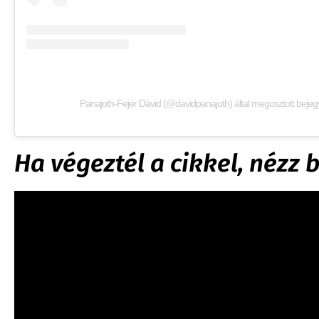
Panajoth-Fejér Dávid (@davidpanajoth) által megosztott beje
Ha végeztél a cikkel, nézz