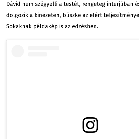
Dávid nem szégyelli a testét, rengeteg interjúban
dolgozik a kinézetén, büszke az elért teljesítmén
Sokaknak példakép is az edzésben.