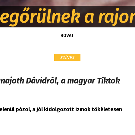
megőrülnek a rajo
ROVAT
SZÍNES
najoth Dávidról, a magyar Tiktok
lenül pózol, a jól kidolgozott izmok tökéletesen