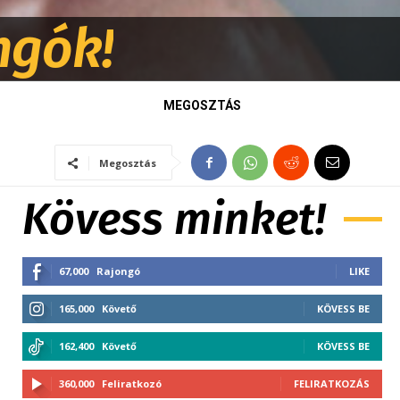
ngók!
MEGOSZTÁS
Megosztás
Kövess minket!
67,000
Rajongó
LIKE
165,000
Követő
KÖVESS BE
162,400
Követő
KÖVESS BE
360,000
Feliratkozó
FELIRATKOZÁS