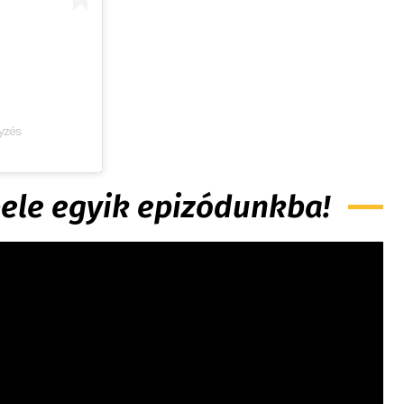
gyzés
 bele egyik epizódunkba!