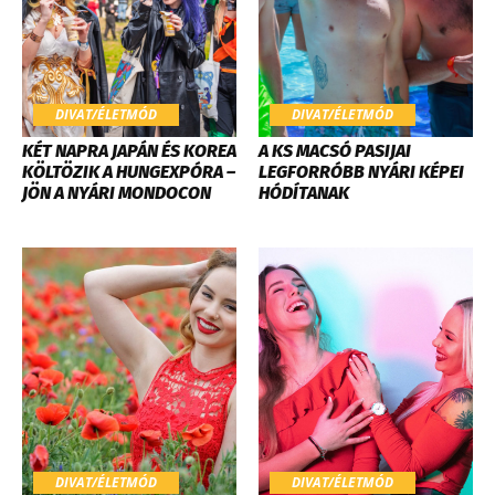
DIVAT/ÉLETMÓD
DIVAT/ÉLETMÓD
KÉT NAPRA JAPÁN ÉS KOREA
A KS MACSÓ PASIJAI
KÖLTÖZIK A HUNGEXPÓRA –
LEGFORRÓBB NYÁRI KÉPEI
JÖN A NYÁRI MONDOCON
HÓDÍTANAK
DIVAT/ÉLETMÓD
DIVAT/ÉLETMÓD