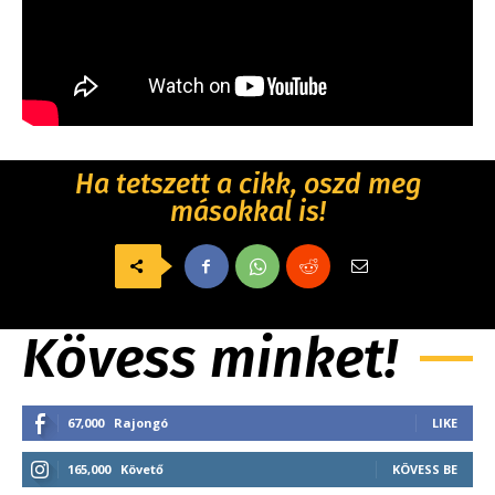
Ha tetszett a cikk, oszd meg
másokkal is!
Kövess minket!
67,000
Rajongó
LIKE
165,000
Követő
KÖVESS BE