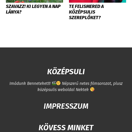
SZAVAZZ! KI LEGYEN A NAP
TE FELISMERED A
LÁNYA?
KÖZÉPSULIS
SZEREPLŐKET?
KÖZÉPSULI
Imádunk Benneteket!!!
Népszerű netes filmsorozat, plusz
középsulis weboldal Nektek
IMPRESSZUM
KÖVESS MINKET