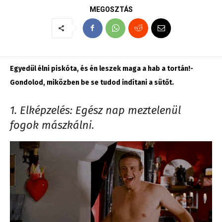
MEGOSZTÁS
Egyedül élni piskóta, és én leszek maga a hab a tortán!-
Gondolod, miközben be se tudod indítani a sütőt.
1. Elképzelés: Egész nap meztelenül
fogok mászkálni.