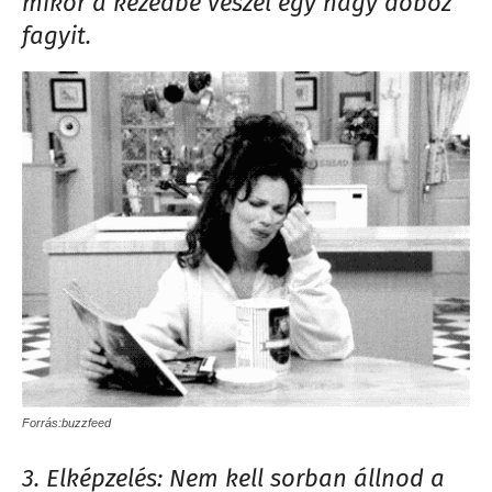
mikor a kezedbe veszel egy nagy doboz
fagyit.
Forrás:buzzfeed
3. Elképzelés: Nem kell sorban állnod a