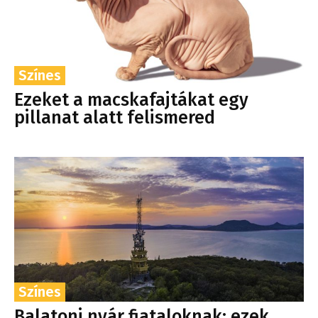
Színes
Ezeket a macskafajtákat egy
pillanat alatt felismered
Színes
Balatoni nyár fiataloknak: ezek