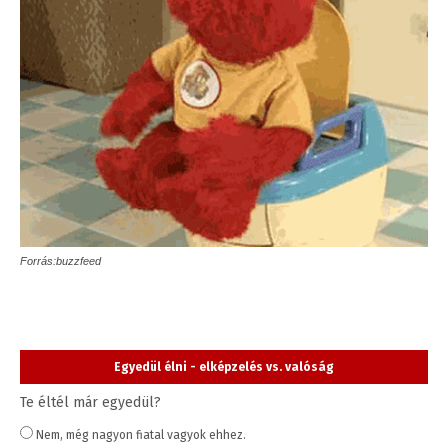
Forrás:buzzfeed
Egyedül élni - elképzelés vs. valóság
Te éltél már egyedül?
Nem, még nagyon fiatal vagyok ehhez.