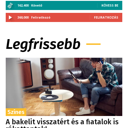
162,400
Követő
KÖVESS BE
360,000
Feliratkozó
FELIRATKOZÁS
Legfrissebb
Színes
A bakelit visszatért és a fiatalok is