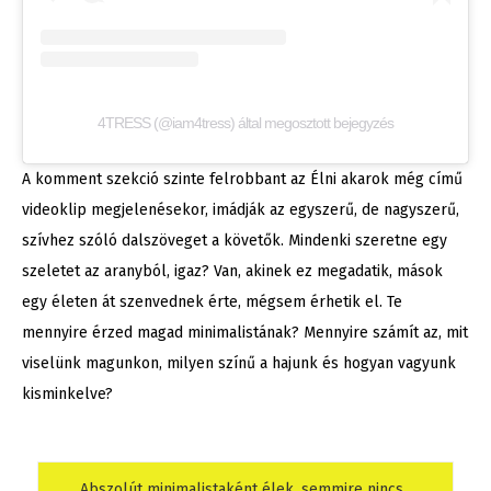
4TRESS (@iam4tress) által megosztott bejegyzés
A komment szekció szinte felrobbant az Élni akarok még című
videoklip megjelenésekor, imádják az egyszerű, de nagyszerű,
szívhez szóló dalszöveget a követők. Mindenki szeretne egy
szeletet az aranyból, igaz? Van, akinek ez megadatik, mások
egy életen át szenvednek érte, mégsem érhetik el. Te
mennyire érzed magad minimalistának? Mennyire számít az, mit
viselünk magunkon, milyen színű a hajunk és hogyan vagyunk
kisminkelve?
Abszolút minimalistaként élek, semmire nincs