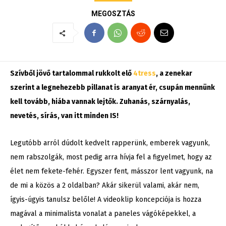
MEGOSZTÁS
Szívből jövő tartalommal rukkolt elő
4tress
, a zenekar
szerint a legnehezebb pillanat is aranyat ér, csupán mennünk
kell tovább, hiába vannak lejtők. Zuhanás, szárnyalás,
nevetés, sírás, van itt minden IS!
Legutóbb arról dúdolt kedvelt rapperünk, emberek vagyunk,
nem rabszolgák, most pedig arra hívja fel a figyelmet, hogy az
élet nem fekete-fehér. Egyszer fent, másszor lent vagyunk, na
de mi a közös a 2 oldalban? Akár sikerül valami, akár nem,
ígyis-úgyis tanulsz belőle! A videoklip koncepciója is hozza
magával a minimalista vonalat a paneles vágóképekkel, a