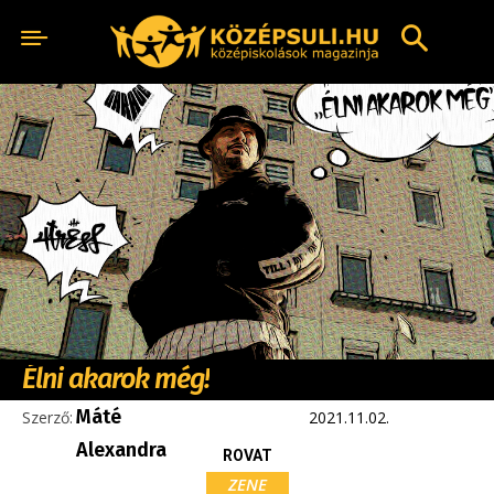
Élni akarok még!
Máté
Szerző:
2021.11.02.
Alexandra
ROVAT
ZENE