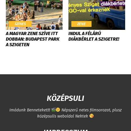
SZÍNES
ZENE
A MAGYAR ZENE SZÍVE ITT
INDUL A FÉLÁRÚ
DOBBAN: BUDAPEST PARK
DIÁKBÉRLET A SZIGETRE!
A SZIGETEN
KÖZÉPSULI
Imádunk Benneteket!!!
Népszerű netes filmsorozat, plusz
középsulis weboldal Nektek