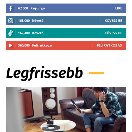
67,000
Rajongó
LIKE
165,000
Követő
KÖVESS BE
162,400
Követő
KÖVESS BE
360,000
Feliratkozó
FELIRATKOZÁS
Legfrissebb