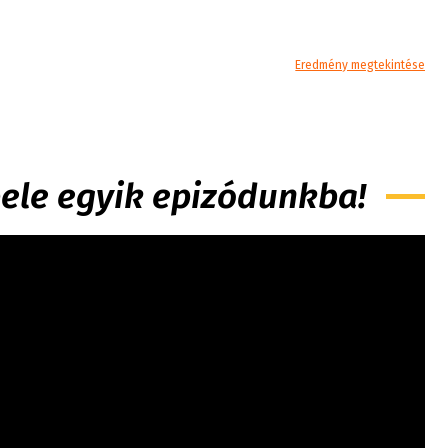
Eredmény megtekintése
 bele egyik epizódunkba!