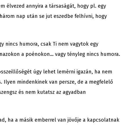
 élvezed annyira a társaságát, hogy pl. egy
 három nap után se jut eszedbe felhívni, hogy
gy nincs humora, csak Ti nem vagytok egy
nazokon a poénokon… vagy tényleg nincs humora.
sszeillőségét úgy lehet lemérni igazán, ha nem
s. Ilyen mindenkinek van persze, de a megfelelő
szengsz és nem kutatsz az agyadban
ad, ha a másik emberrel van jövője a kapcsolatnak