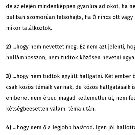
de az elején mindenképpen gyanúra ad okot, ha nem
buliban szomorúan felsóhajts, ha Ő nincs ott vagy
mikor találkoztok.
2)
…hogy nem nevettet meg. Ez nem azt jelenti, ho
hullámhosszon, nem tudtok közösen nevetni ugya
3)
…hogy nem tudtok együtt hallgatni. Két ember ö
csak közös témáik vannak, de közös hallgatásaik i
emberrel nem érzed magad kellemetlenül, nem fe
kétségbeesetten valami téma után.
4)
…hogy nem ő a legjobb barátod. Igen jól hallott