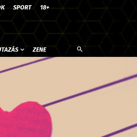
OK
SPORT
18+
UTAZÁS
ZENE