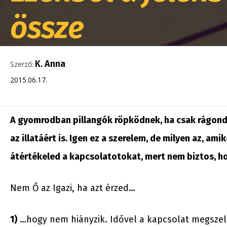
össze
K. Anna
Szerző:
2015.06.17.
A gyomrodban pillangók röpködnek, ha csak rágond
az illatáért is. Igen ez a szerelem, de milyen az, am
átértékeled a kapcsolatotokat, mert nem biztos, ho
Nem Ő az Igazi, ha azt érzed…
1)
…hogy nem hiányzik. Idővel a kapcsolat megszelí