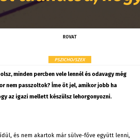
ROVAT
PSZICHO/SZEX
olsz, minden percben vele lennél és odavagy még
ikor nem passzoltok? Íme öt jel, amikor jobb ha
gy az igazi mellett készülsz lehorgonyozni.
dül, és nem akartok már sülve-főve együtt lenni,