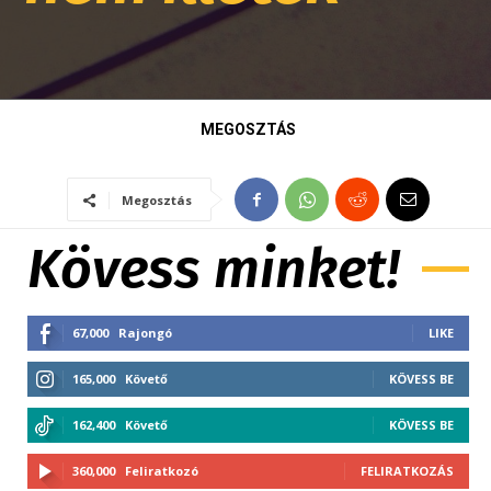
MEGOSZTÁS
Megosztás
Kövess minket!
67,000
Rajongó
LIKE
165,000
Követő
KÖVESS BE
162,400
Követő
KÖVESS BE
360,000
Feliratkozó
FELIRATKOZÁS