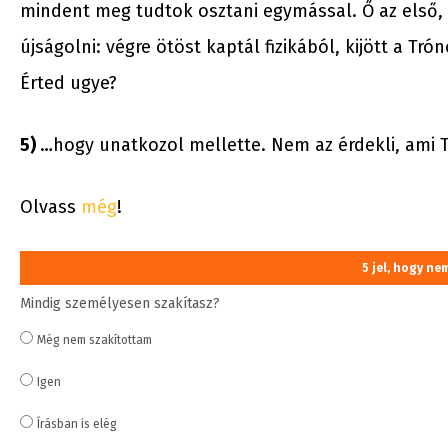
mindent meg tudtok osztani egymással. Ő az első, a
újságolni: végre ötöst kaptál fizikából, kijött a Tr
Érted ugye?
5)
…hogy unatkozol mellette. Nem az érdekli, ami T
Olvass
még
!
5 jel, hogy ne
Mindig személyesen szakítasz?
Még nem szakítottam
Igen
Írásban is elég