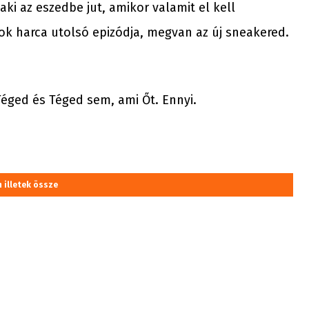
ki az eszedbe jut, amikor valamit el kell
ónok harca utolsó epizódja, megvan az új sneakered.
éged és Téged sem, ami Őt. Ennyi.
m illetek össze