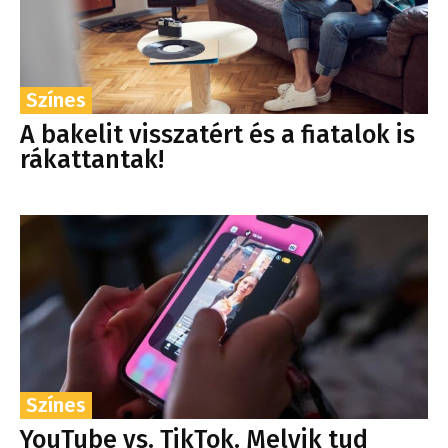
Színes
A bakelit visszatért és a fiatalok is
rákattantak!
Színes
YouTube vs. TikTok. Melyik tud