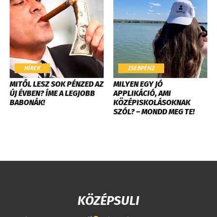
HÍREK
ZSEBPÉNZ
MITŐL LESZ SOK PÉNZED AZ
MILYEN EGY JÓ
ÚJ ÉVBEN? ÍME A LEGJOBB
APPLIKÁCIÓ, AMI
BABONÁK!
KÖZÉPISKOLÁSOKNAK
SZÓL? – MONDD MEG TE!
KÖZÉPSULI