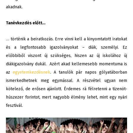
akadnak.
Tanévkezdés előtt…
… történik a beiratkozás. Erre vinni kell a kinyomtatott iratokat
és a legfontosabb igazolványokat – diák, személyi. Ez
előbbiből viszont új szükséges, hiszen az új iskolához új
diákigazolvány dukál. Azért akad kellemesebb momentuma is
az
egyetemkezdésnek
. A tanulók pár napos gólyatáborban
ismerkedhetnek meg egymással. A részvétel ugyan nem
kötelező, de erősen ajánlott. Érdemes rá félretenni a tizenöt-
húszezer forintot, mert nagyobb élmény lehet, mint egy nyári
fesztivál.