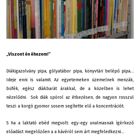
„Viszont én éhezem!”
Diákigazolvány pipa, gólyatábor pipa, könyvtári belépő pipa…
Ideje enni is valamit. Az egyetemeken üzemelnek menzák,
büfék, egész diákbarát árakkal, de a közelben is lehet
nézelődni. Sok diák spórol az étkezésen, de nagyon rosszul
teszi: a korgó gyomor sosem segítette elő a koncentrációt.
S ha a laktató ebéd megvolt: egy-egy unalmasnak ígérkező
előadást megelőzően a a kávéról sem árt megfeledkezni…