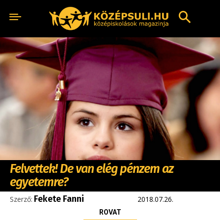
Felvettek! De van elég pénzem az
egyetemre?
Fekete Fanni
Szerző:
2018.07.26.
ROVAT