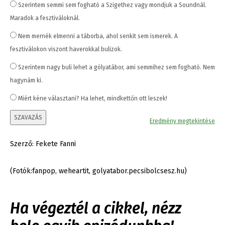
Szerintem semmi sem fogható a Szigethez vagy mondjuk a Soundnál.
Maradok a fesztiváloknál.
Nem mernék elmenni a táborba, ahol senkit sem ismerek. A
fesztiválokon viszont haverokkal bulizok.
Szerintem nagy buli lehet a gólyatábor, ami semmihez sem fogható. Nem
hagynám ki.
Miért kéne választani? Ha lehet, mindkettőn ott leszek!
SZAVAZÁS
Eredmény megtekintése
Szerző: Fekete Fanni
(Fotók:fanpop, weheartit, golyatabor.pecsibolcsesz.hu)
Ha végeztél a cikkel, nézz