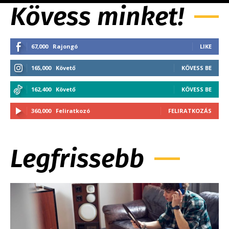
Kövess minket!
67,000
Rajongó
LIKE
165,000
Követő
KÖVESS BE
162,400
Követő
KÖVESS BE
360,000
Feliratkozó
FELIRATKOZÁS
Legfrissebb