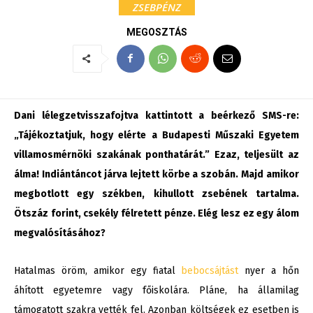
ZSEBPÉNZ
MEGOSZTÁS
Dani lélegzetvisszafojtva kattintott a beérkező SMS-re:
„Tájékoztatjuk, hogy elérte a Budapesti Műszaki Egyetem
villamosmérnöki szakának ponthatárát.” Ezaz, teljesült az
álma! Indiántáncot járva lejtett körbe a szobán. Majd amikor
megbotlott egy székben, kihullott zsebének tartalma.
Ötszáz forint, csekély félretett pénze. Elég lesz ez egy álom
megvalósításához?
Hatalmas öröm, amikor egy fiatal
bebocsájtást
nyer a hőn
áhított egyetemre vagy főiskolára. Pláne, ha államilag
támogatott szakra vették fel. Azonban költségek ez esetben is