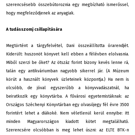
szerencsésebb összebútoroznia egy megbízható ismerőssel,
hogy megfeleződjenek az anyagiak.
A tudásszomj csillapítására
Megtörtént a tárgyfelvétel, Dani összeállította órarendjét.
Kiderült: huszonöt könyvet kell ebben a félévben elolvasnia.
Miből szerzi be őket? Az ötszáz forint bizony kevés lenne rá,
talán egy antikváriumban nagyobb sikerrel jár. (A Múzeum
körút a használt könyvek üzleteinek központja.) Ha nem is
olcsóbb, de jóval egyszerűbb a könyvvadászatnál, ha
beiratkozik egy könyvtárba. A fővárosi egyetemistáknak: az
Országos Széchenyi Könyvtárban egy olvasójegy fél évre 3500
forintért lehet a diákoké. Nem véletlenül kerül ennyibe: itt
minden Magyarországon kiadott kötet megtalálható.
Szerencsére olcsóbban is meg lehet úszni: az ELTE BTK-n