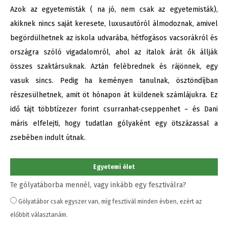
Azok az egyetemisták ( na jó, nem csak az egyetemisták),
akiknek nincs saját keresete, luxusautóról álmodoznak, amivel
begördülhetnek az iskola udvarába, hétfogásos vacsorákról és
országra szóló vigadalomról, ahol az italok árát ők állják
összes szaktársuknak. Aztán felébrednek és rájönnek, egy
vasuk sincs. Pedig ha keményen tanulnak, ösztöndíjban
részesülhetnek, amit öt hónapon át küldenek számlájukra. Ez
idő tájt többtízezer forint csurranhat-cseppenhet – és Dani
máris elfelejti, hogy tudatlan gólyaként egy ötszázassal a
zsebében indult útnak.
Egyetemi élet
Te gólyatáborba mennél, vagy inkább egy fesztiválra?
Gólyatábor csak egyszer van, míg fesztivál minden évben, ezért az
előbbit választanám.