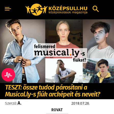
TESZT: össze tudod párosítani a
Musical.ly-s fiúk arcképeit és neveit?
A.
Szerző:
2018.07.26.
ROVAT