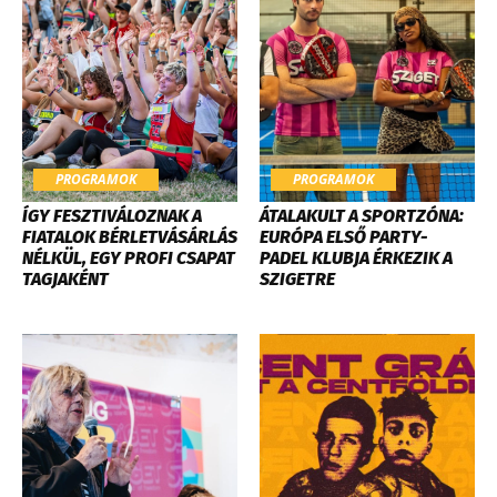
PROGRAMOK
PROGRAMOK
ÍGY FESZTIVÁLOZNAK A
ÁTALAKULT A SPORTZÓNA:
FIATALOK BÉRLETVÁSÁRLÁS
EURÓPA ELSŐ PARTY-
NÉLKÜL, EGY PROFI CSAPAT
PADEL KLUBJA ÉRKEZIK A
TAGJAKÉNT
SZIGETRE