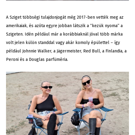
A Sziget többségi tulajdonjogát még 2017-ben vették meg az
amerikaiak, és azóta egyre jobban látszik a “kezük nyoma” a
Szigeten. Idén például már a korábbiaknál jóval több márka
volt jelen külön standdal vagy akár komoly épülettel – így
például Johnnie Walker, a Jägermeister, Red Bull, a Finlandia, a
Peroni és a Douglas parfüméria.