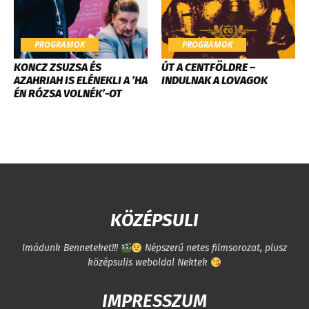
PROGRAMOK
PROGRAMOK
KONCZ ZSUZSA ÉS
ÚT A CENTFÖLDRE –
AZAHRIAH IS ELÉNEKLI A ’HA
INDULNAK A LOVAGOK
ÉN RÓZSA VOLNÉK’-OT
KÖZÉPSULI
Imádunk Benneteket!!!
Népszerű netes filmsorozat, plusz
középsulis weboldal Nektek
IMPRESSZUM