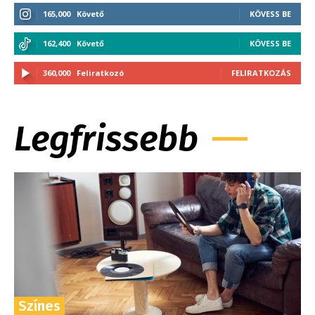
165,000
Követő
KÖVESS BE
162,400
Követő
KÖVESS BE
360,000
Feliratkozó
FELIRATKOZÁS
Legfrissebb
Színes