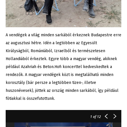
A vendégek a világ minden sarkából érkeznek Budapestre erre
az augusztusi hétre. Idén a legtöbben az Egyesült
Királyságból, Romániából, Izraelből és természetesen
Hollandiából érkeztek. Egyre több a magyar vendég, akiknek
például Azahriah és Beton.Hofi koncerttel kedveskedtek a
rendezők. A magyar vendégek közt is megtalálható minden
korosztály (bár persze a legtöbben tizen-, illetve
huszonévesek), jöttek az ország minden sarkából, így például
fótiakkal is összefutottunk.
1
of 12