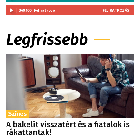
360,000
Feliratkozó
FELIRATKOZÁS
Legfrissebb
Színes
A bakelit visszatért és a fiatalok is
rákattantak!