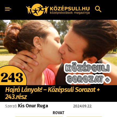
Hajrá Lányok! – Középsuli Sorozat +
243.rész
Kis Onur Ruga
Szerző:
2024.09.22.
ROVAT