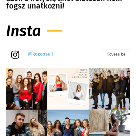
fogsz unatkozni!
Insta
@kozepsuli
Kövess be