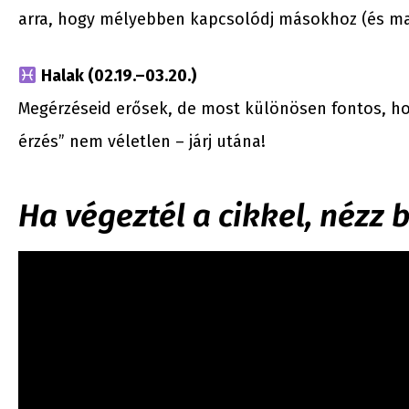
arra, hogy mélyebben kapcsolódj másokhoz (és ma
Halak (02.19.–03.20.)
Megérzéseid erősek, de most különösen fontos, hog
érzés” nem véletlen – járj utána!
Ha végeztél a cikkel, nézz