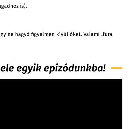
gadhoz is).
y ne hagyd figyelmen kívül őket. Valami „fura
 bele egyik epizódunkba!