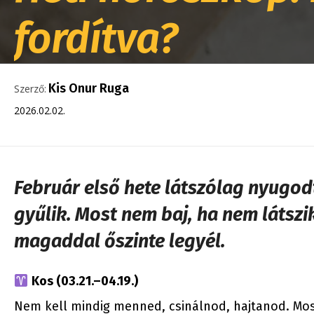
fordítva?
Kis Onur Ruga
Szerző:
2026.02.02.
Február első hete látszólag nyugod
gyűlik. Most nem baj, ha nem látszi
magaddal őszinte legyél.
Kos (03.21.–04.19.)
Nem kell mindig menned, csinálnod, hajtanod. Most