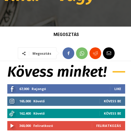
MEGOSZTÁS
Megosztás
Kövess minket!
67,000
Rajongó
LIKE
165,000
Követő
KÖVESS BE
162,400
Követő
KÖVESS BE
360,000
Feliratkozó
FELIRATKOZÁS