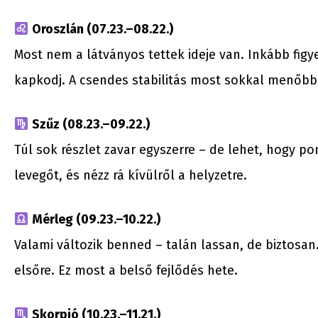
Oroszlán (07.23.–08.22.)
Most nem a látványos tettek ideje van. Inkább fig
kapkodj. A csendes stabilitás most sokkal menőbb
Szűz (08.23.–09.22.)
Túl sok részlet zavar egyszerre – de lehet, hogy p
levegőt, és nézz rá kívülről a helyzetre.
Mérleg (09.23.–10.22.)
Valami változik benned – talán lassan, de biztosan.
elsőre. Ez most a belső fejlődés hete.
Skorpió (10.23.–11.21.)