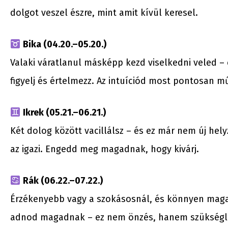
dolgot veszel észre, mint amit kívül keresel.
Bika (04.20.–05.20.)
Valaki váratlanul másképp kezd viselkedni veled – 
figyelj és értelmezz. Az intuíciód most pontosan m
Ikrek (05.21.–06.21.)
Két dolog között vacillálsz – és ez már nem új hel
az igazi. Engedd meg magadnak, hogy kivárj.
Rák (06.22.–07.22.)
Érzékenyebb vagy a szokásosnál, és könnyen maga
adnod magadnak – ez nem önzés, hanem szükségl