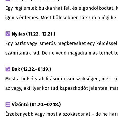
Egy régi emlék bukkanhat fel, és elgondolkodtat. 
igenis érdemes. Most bölcsebben látsz rá a régi hel
Nyilas (11.22.–12.21.)
Egy barát vagy ismerős megkereshet egy kérdéssel,
számítanak rád. De ne vedd magadra más terhét te
Bak (12.22.–01.19.)
Most a belső stabilitásodra van szükséged, mert kí
az vagy, aki ilyenkor tud kapaszkodót jelenteni má
Vízöntő (01.20.–02.18.)
Érzékenyebb vagy most a szokásosnál – de ne hárí