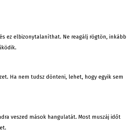
és ez elbizonytalaníthat. Ne reagálj rögtön, inkább
űködik.
yzet. Ha nem tudsz dönteni, lehet, hogy egyik sem
dra veszed mások hangulatát. Most muszáj időt
et.