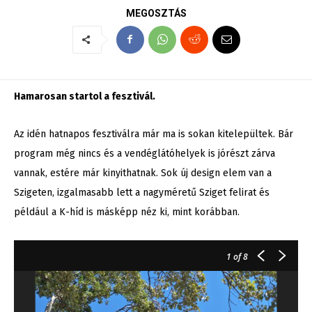
MEGOSZTÁS
Hamarosan startol a fesztivál.
Az idén hatnapos fesztiválra már ma is sokan kitelepültek. Bár
program még nincs és a vendéglátóhelyek is jórészt zárva
vannak, estére már kinyithatnak. Sok új design elem van a
Szigeten, izgalmasabb lett a nagyméretű Sziget felirat és
például a K-híd is másképp néz ki, mint korábban.
1
of 8