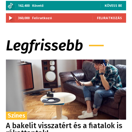
162,400
Követő
KÖVESS BE
360,000
Feliratkozó
FELIRATKOZÁS
Legfrissebb
Színes
A bakelit visszatért és a fiatalok is