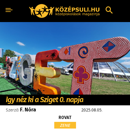
Így néz ki a Sziget 0. napja
F. Nóra
Szerző:
2025.08.05.
ROVAT
ZENE