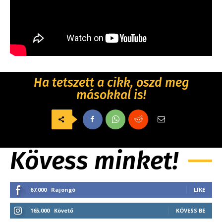
Ha tetszett a cikk, oszd meg
másokkal is!
Kövess minket!
67,000
Rajongó
LIKE
165,000
Követő
KÖVESS BE