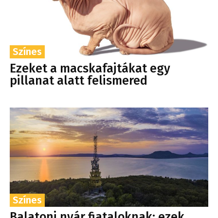
Színes
Ezeket a macskafajtákat egy
pillanat alatt felismered
Színes
Balatoni nyár fiataloknak: ezek