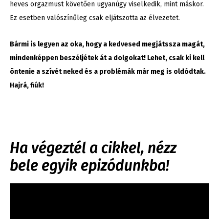
heves orgazmust követően ugyanúgy viselkedik, mint máskor.
Ez esetben valószínűleg csak eljátszotta az élvezetet.
Bármi is legyen az oka, hogy a kedvesed megjátssza magát,
mindenképpen beszéljétek át a dolgokat! Lehet, csak ki kell
öntenie a szívét neked és a problémák már meg is oldódtak.
Hajrá, fiúk!
Ha végeztél a cikkel, nézz
bele egyik epizódunkba!