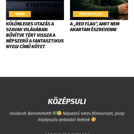
HÍREK
PSZICHO/SZEX
KÜLÖNLEGES UTAZÁS A
A „RED FLAG”, AMIT NEM
SZAVAK VILÁGÁBAN:
AKARTAM ÉSZREVENNI
BŐVÍTVE TÉRT VISSZA A
NÉPSZERŰ A FANTASZTIKUS
NYELV CÍMŰ KÖTET
KÖZÉPSULI
Imádunk Benneteket!!!
Népszerű netes filmsorozat, plusz
középsulis weboldal Nektek