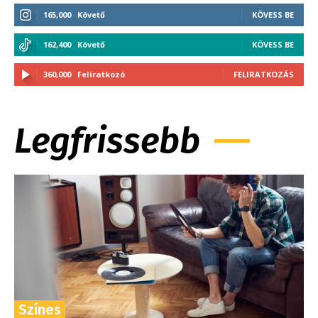
165,000
Követő
KÖVESS BE
162,400
Követő
KÖVESS BE
360,000
Feliratkozó
FELIRATKOZÁS
Legfrissebb
Színes