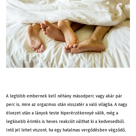
A legtöbb embernek kell néhány másodperc vagy akár pár
perc is, mire az orgazmus után visszatér a való világba. A nagy
élvezet után a lányok teste hiperérzékennyé válik, még a
legkisebb érintés is heves reakciót válthat ki a kedvesedből.
Intő jel lehet viszont, ha egy hatalmas vergődésben végződő,