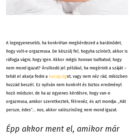
A legegyenesebb, ha konkrétan megkérdezed a barátnődet,
hogy volt-e orgazmusa. De készülj fel, hogyha színlelt, akkor is
ráfogja vágni, hogy igen. Akkor mégis honnan tudhatod, hogy
nem mond igazat? Árulkodó jel például, ha megérinti a száját –
tehát el akarja fedni a
hazugság
ot, vagy nem néz rád, miközben
hozzád beszél. Ez nyilván nem konkrét és biztos eredményt
hozó módszer, de ha az egyenes kérdésre, hogy van-e
orgazmusa, amikor szeretkeztek, félrenéz, és azt mondja: „Hát
persze, édes”… nos, akkor valószínűleg nem mond igazat.
Épp akkor ment el, amikor már