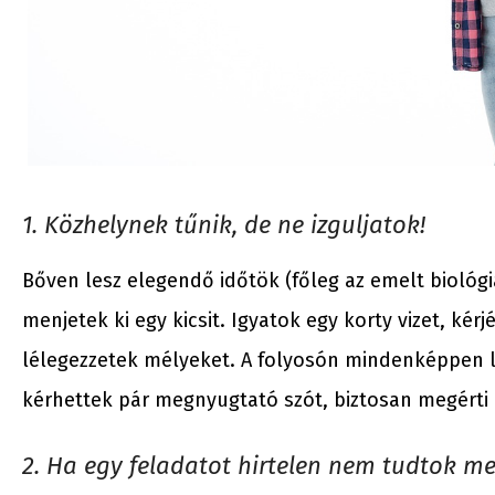
1. Közhelynek tűnik, de ne izguljatok!
Bőven lesz elegendő időtök (főleg az emelt biológi
menjetek ki egy kicsit. Igyatok egy korty vizet, kér
lélegezzetek mélyeket. A folyosón mindenképpen le
kérhettek pár megnyugtató szót, biztosan megérti 
2. Ha egy feladatot hirtelen nem tudtok me