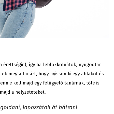
a érettségin), így ha leblokkolnátok, nyugodtan
jétek meg a tanárt, hogy nyisson ki egy ablakot és
nnie kell majd egy felügyelő tanárnak, tőle is
majd a helyzeteteket.
goldani, lapozzátok át bátran!