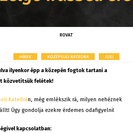
ROVAT
HÍREK
KÖZÉPSULI KATEDRA
SULI
úlva ilyenkor épp a közepén fogtok tartani a
t közvetítsük felétek!
uli Katedrá
n, még emlékszik rá, milyen nehéznek
állt! Úgy gondolja ezekre érdemes odafigyelni!
ségivel kapcsolatban: