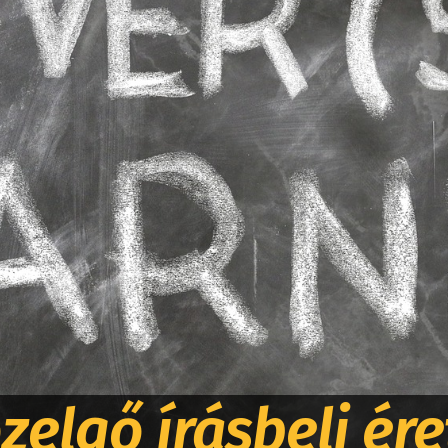
zelgő írásbeli ére