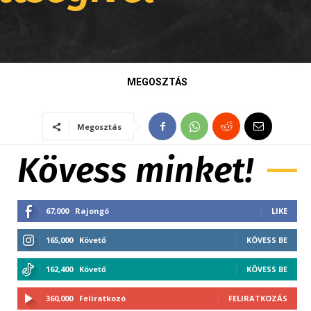
MEGOSZTÁS
Megosztás
Kövess minket!
67,000
Rajongó
LIKE
165,000
Követő
KÖVESS BE
162,400
Követő
KÖVESS BE
360,000
Feliratkozó
FELIRATKOZÁS