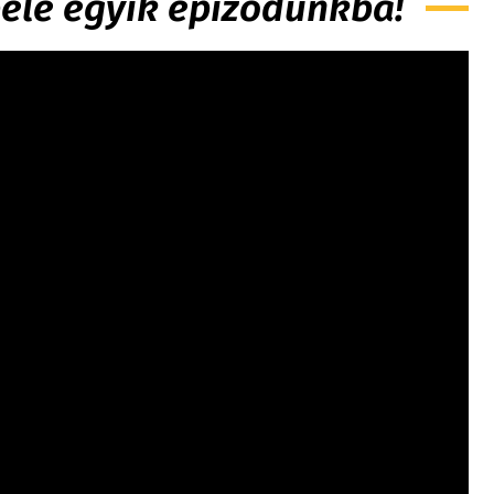
 bele egyik epizódunkba!