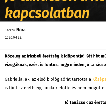
kapcsolatban
Nóra
Szerző:
2020.04.22.
Közeleg az írásbeli érettségik időpontja! Két hét m
vizsgáknak, ezért is fontos, hogy minden jó tanácso
Gabriella, aki az első biológiaórát tartotta a
Középs
is tűnt az érettségi, amikor előtte és nem mögötte 
Jó tanácsok az érett