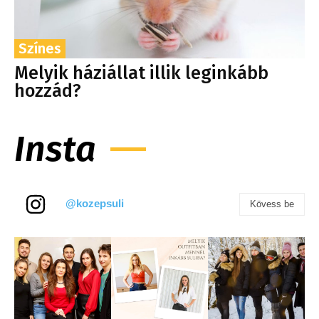
Színes
Melyik háziállat illik leginkább
hozzád?
Insta
@kozepsuli
Kövess be