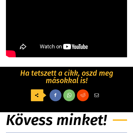
Ha tetszett a cikk, oszd meg
másokkal is!
Kövess minket!