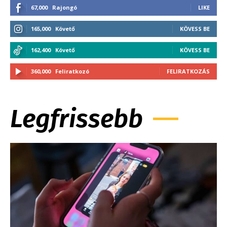
67,000
Rajongó
LIKE
165,000
Követő
KÖVESS BE
162,400
Követő
KÖVESS BE
360,000
Feliratkozó
FELIRATKOZÁS
Legfrissebb