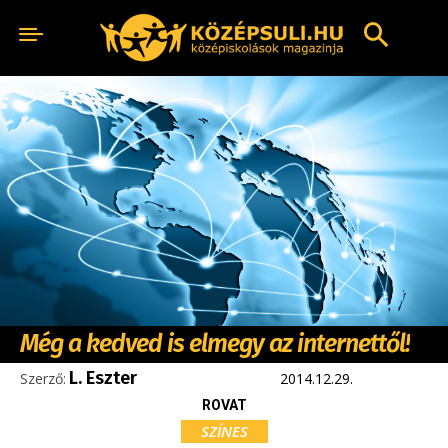
Még a kedved is elmegy az internettől!
L. Eszter
Szerző:
2014.12.29.
ROVAT
SZÍNES