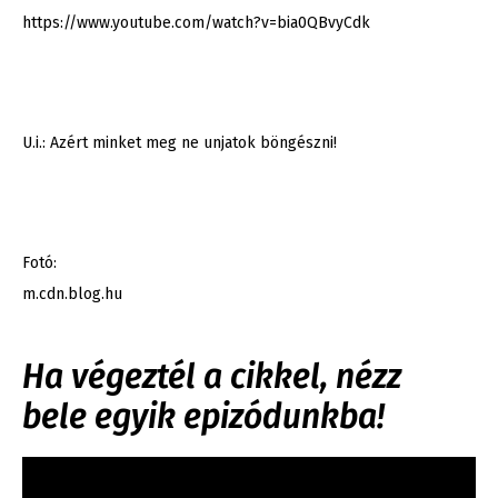
https://www.youtube.com/watch?v=bia0QBvyCdk
U.i.: Azért minket meg ne unjatok böngészni!
Fotó:
m.cdn.blog.hu
Ha végeztél a cikkel, nézz
bele egyik epizódunkba!