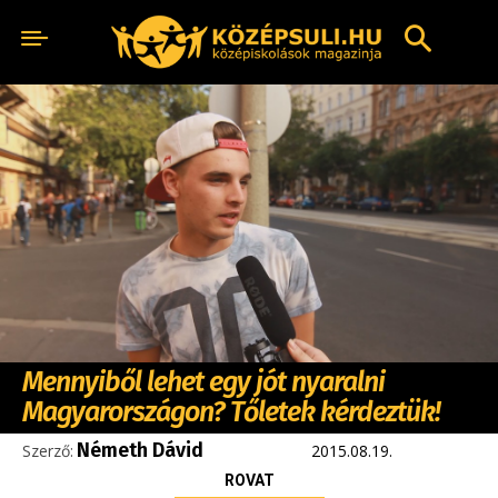
Mennyiből lehet egy jót nyaralni
Magyarországon? Tőletek kérdeztük!
Németh Dávid
Szerző:
2015.08.19.
ROVAT