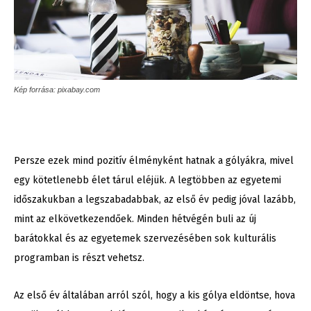
Kép forrása: pixabay.com
Persze ezek mind pozitív élményként hatnak a gólyákra, mivel
egy kötetlenebb élet tárul eléjük. A legtöbben az egyetemi
időszakukban a legszabadabbak, az első év pedig jóval lazább,
mint az elkövetkezendőek. Minden hétvégén buli az új
barátokkal és az egyetemek szervezésében sok kulturális
programban is részt vehetsz.
Az első év általában arról szól, hogy a kis gólya eldöntse, hova