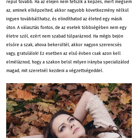
repül tovább. Ha az elején nem tetszik a képzés, mert mégsem
az, aminek elképzelted, akkor nagyobb következmény nélkül
ingyen továbbállhatsz, és elindíthatod az életed egy másik
úton. A választás fontos, de az esetek többségében nem egy
életre szól, ezért nem szabad túlparáznod. Ha mégis bejön
elsőre a szak, ahova bekerültél, akkor nagyon szerencsés
vagy, gratulálok! Ez esetben az első évben csak azon kell
elméláznod, hogy a szakon belül milyen irányba specializálod
magad, mit szeretnél kezdeni a végzettségeddel.