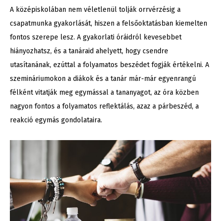
A középiskolában nem véletlenül tolják orrvérzésig a
csapatmunka gyakorlását, hiszen a felsőoktatásban kiemelten
fontos szerepe lesz. A gyakorlati óráidról kevesebbet
hiányozhatsz, és a tanáraid ahelyett, hogy csendre
utasítanának, ezúttal a folyamatos beszédet fogják értékelni. A
szemináriumokon a diákok és a tanár már-már egyenrangú
félként vitatják meg egymással a tananyagot, az óra közben
nagyon fontos a folyamatos reflektálás, azaz a párbeszéd, a
reakció egymás gondolataira.