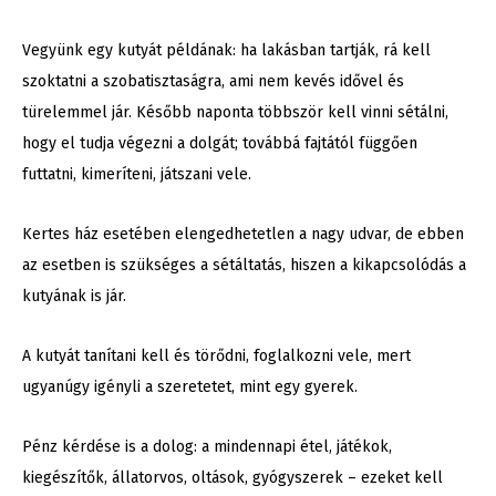
Vegyünk egy kutyát példának: ha lakásban tartják, rá kell
szoktatni a szobatisztaságra, ami nem kevés idővel és
türelemmel jár. Később naponta többször kell vinni sétálni,
hogy el tudja végezni a dolgát; továbbá fajtától függően
futtatni, kimeríteni, játszani vele.
Kertes ház esetében elengedhetetlen a nagy udvar, de ebben
az esetben is szükséges a sétáltatás, hiszen a kikapcsolódás a
kutyának is jár.
A kutyát tanítani kell és törődni, foglalkozni vele, mert
ugyanúgy igényli a szeretetet, mint egy gyerek.
Pénz kérdése is a dolog: a mindennapi étel, játékok,
kiegészítők, állatorvos, oltások, gyógyszerek – ezeket kell