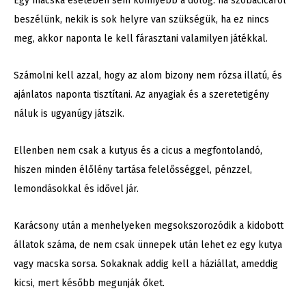
Egy macska esetében sem könnyebb a dolog: ha szobacicáról
beszélünk, nekik is sok helyre van szükségük, ha ez nincs
meg, akkor naponta le kell fárasztani valamilyen játékkal.
Számolni kell azzal, hogy az alom bizony nem rózsa illatú, és
ajánlatos naponta tisztítani. Az anyagiak és a szeretetigény
náluk is ugyanúgy játszik.
Ellenben nem csak a kutyus és a cicus a megfontolandó,
hiszen minden élőlény tartása felelősséggel, pénzzel,
lemondásokkal és idővel jár.
Karácsony után a menhelyeken megsokszorozódik a kidobott
állatok száma, de nem csak ünnepek után lehet ez egy kutya
vagy macska sorsa. Sokaknak addig kell a háziállat, ameddig
kicsi, mert később megunják őket.