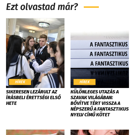
Ezt olvastad már?
HÍREK
HÍREK
SIKERESEN LEZÁRULT AZ
KÜLÖNLEGES UTAZÁS A
ÍRÁSBELI ÉRETTSÉGI ELSŐ
SZAVAK VILÁGÁBAN:
HETE
BŐVÍTVE TÉRT VISSZA A
NÉPSZERŰ A FANTASZTIKUS
NYELV CÍMŰ KÖTET