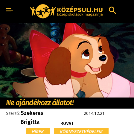
Ne ajándékozz állatot!
Szekeres
Szerző:
2014.12.21.
Brigitta
ROVAT
HÍREK
KÖRNYEZETVÉDELEM