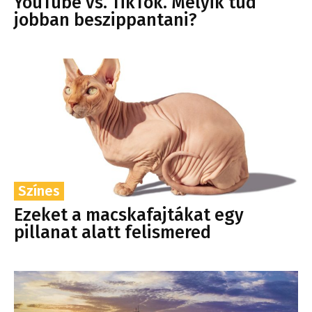
YouTube vs. TikTok. Melyik tud
jobban beszippantani?
Színes
Ezeket a macskafajtákat egy
pillanat alatt felismered