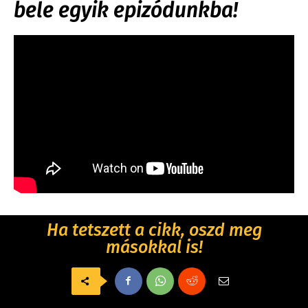
bele egyik epizódunkba!
Ha tetszett a cikk, oszd meg
másokkal is!