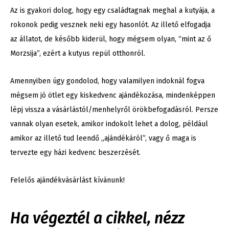
Az is gyakori dolog, hogy egy családtagnak meghal a kutyája, a
rokonok pedig vesznek neki egy hasonlót. Az illető elfogadja
az állatot, de később kiderül, hogy mégsem olyan, “mint az ő
Morzsija”, ezért a kutyus repül otthonról.
Amennyiben úgy gondolod, hogy valamilyen indoknál fogva
mégsem jó ötlet egy kiskedvenc ajándékozása, mindenképpen
lépj vissza a vásárlástól/menhelyről örökbefogadásról. Persze
vannak olyan esetek, amikor indokolt lehet a dolog, például
amikor az illető tud leendő „ajándékáról”, vagy ő maga is
tervezte egy házi kedvenc beszerzését.
Felelős ajándékvásárlást kívánunk!
Ha végeztél a cikkel, nézz