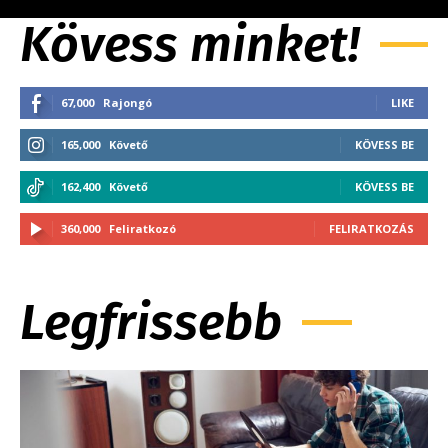
Kövess minket!
67,000
Rajongó
LIKE
165,000
Követő
KÖVESS BE
162,400
Követő
KÖVESS BE
360,000
Feliratkozó
FELIRATKOZÁS
Legfrissebb