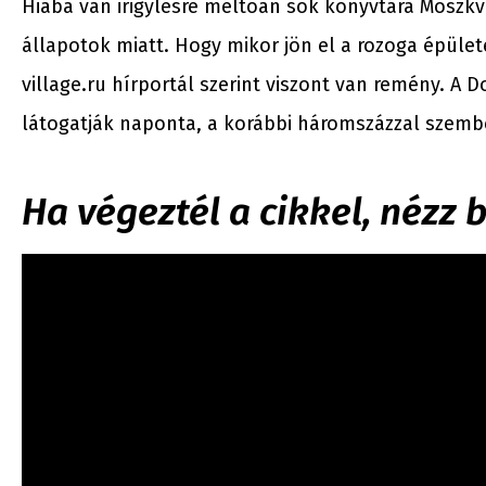
Hiába van irigylésre méltóan sok könyvtára Moszkvá
állapotok miatt. Hogy mikor jön el a rozoga épülete
village.ru hírportál szerint viszont van remény. A 
látogatják naponta, a korábbi háromszázzal szemb
Ha végeztél a cikkel, nézz