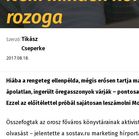
rozoga
Tikász
Szerző:
Cseperke
2017.08.18.
Hiába a rengeteg ellenpélda, mégis erősen tartja m
ápolatlan, ingerült öregasszonyok várják – pontosa
Ezzel az előítélettel próbál sajátosan leszámolni M
Összefogtak az orosz főváros könyvtárainak aktivi
olvasást – jelentette a sostav.ru marketing hírpor