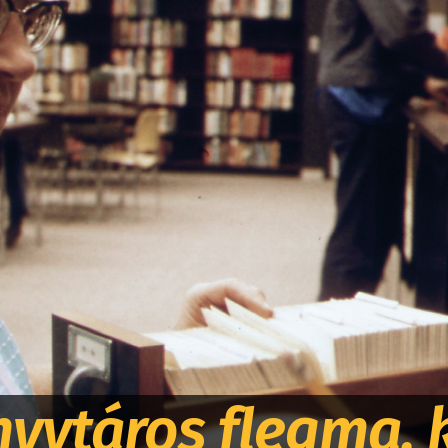
vtáros flegma, k