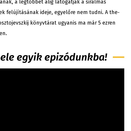
nak, a legtöbbet alig látogatják a siralmas
k felújításának ideje, egyelőre nem tudni. A the-
Dosztojevszkij könyvtárat ugyanis ma már 5 ezren
en.
 bele egyik epizódunkba!