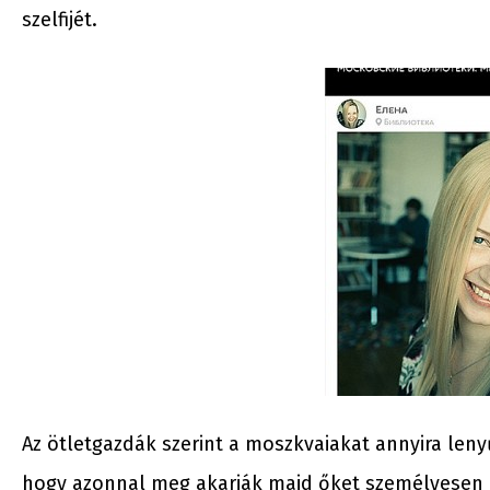
szelfijét.
Az ötletgazdák szerint a moszkvaiakat annyira len
hogy azonnal meg akarják majd őket személyesen is