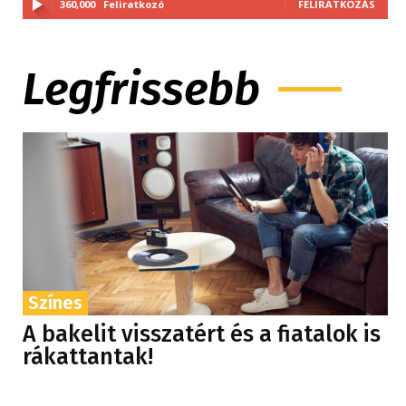
360,000
Feliratkozó
FELIRATKOZÁS
Legfrissebb
Színes
A bakelit visszatért és a fiatalok is
rákattantak!