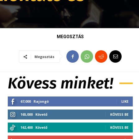
MEGOSZTÁS
Megosztás
Kövess minket!
67,000
Rajongó
LIKE
165,000
Követő
KÖVESS BE
162,400
Követő
KÖVESS BE