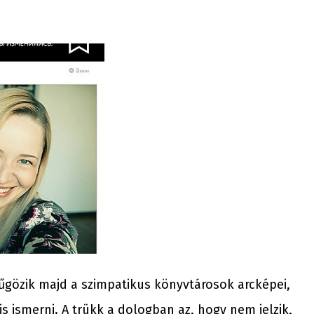
yűgözik majd a szimpatikus könyvtárosok arcképei,
 ismerni. A trükk a dologban az, hogy nem jelzik,