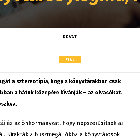
ROVAT
SULI
agát a sztereotípia, hogy a könyvtárakban csak
bban a hátuk közepére kívánják – az olvasókat.
oszkva.
stái és az önkormányzat, hogy népszerűsítsék az
tál. Kirakták a buszmegállókba a könyvtárosok