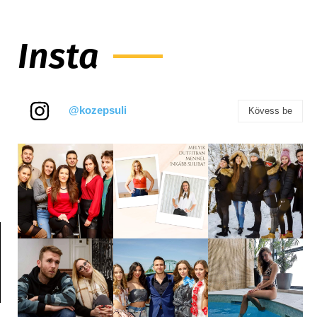
Insta
@kozepsuli
Kövess be