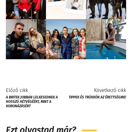
Előző cikk
Következő cikk
A BRITEK JOBBAN LELKESEDNEK A
TIPPEK ÉS TRÜKKÖK AZ ÉRETTSÉGIRE!
HOSSZÚ HÉTVÉGÉÉRT, MINT A
KORONÁZÁSÉRT
Ezt olvastad már?