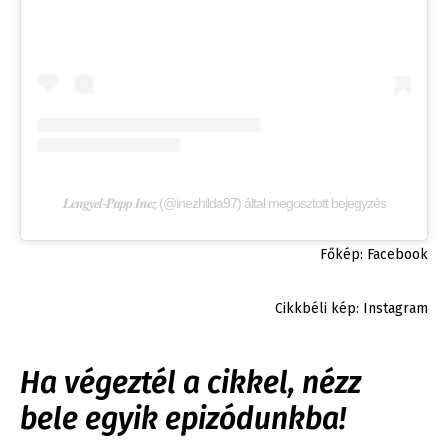
𝑳𝒆𝒏𝒈𝒚𝒆𝒍-𝑷𝒂𝒑𝒑 𝑰𝒏𝒆𝒛 (@inezhilda97) által megosztott bejegyzés
Főkép: Facebook
Cikkbéli kép: Instagram
Ha végeztél a cikkel, nézz
bele egyik epizódunkba!