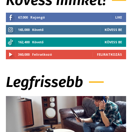
67,000
Rajongó
LIKE
165,000
Követő
KÖVESS BE
162,400
Követő
KÖVESS BE
360,000
Feliratkozó
FELIRATKOZÁS
Legfrissebb