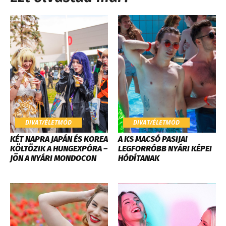
DIVAT/ÉLETMÓD
DIVAT/ÉLETMÓD
KÉT NAPRA JAPÁN ÉS KOREA
A KS MACSÓ PASIJAI
KÖLTÖZIK A HUNGEXPÓRA –
LEGFORRÓBB NYÁRI KÉPEI
JÖN A NYÁRI MONDOCON
HÓDÍTANAK