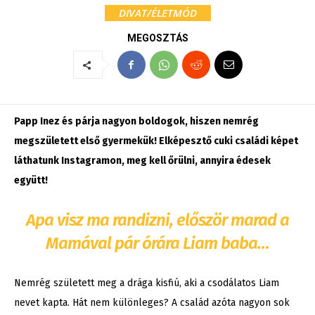
DIVAT/ÉLETMÓD
MEGOSZTÁS
Papp Inez és párja nagyon boldogok, hiszen nemrég
megszületett első gyermekük! Elképesztő cuki családi képet
láthatunk Instagramon, meg kell őrülni, annyira édesek
együtt!
Apa visz ma randizni, először marad a
Mamával pár órára Liam baba…
Nemrég született meg a drága kisfiú, aki a csodálatos Liam
nevet kapta. Hát nem különleges? A család azóta nagyon sok