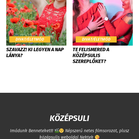
DIVAT/ÉLETMÓD
DIVAT/ÉLETMÓD
SZAVAZZ! KI LEGYEN A NAP
TE FELISMERED A
LÁNYA?
KÖZÉPSULIS
SZEREPLŐKET?
KÖZÉPSULI
Imádunk Benneteket!!!
Népszerű netes filmsorozat, plusz
középsulis weboldal Nektek