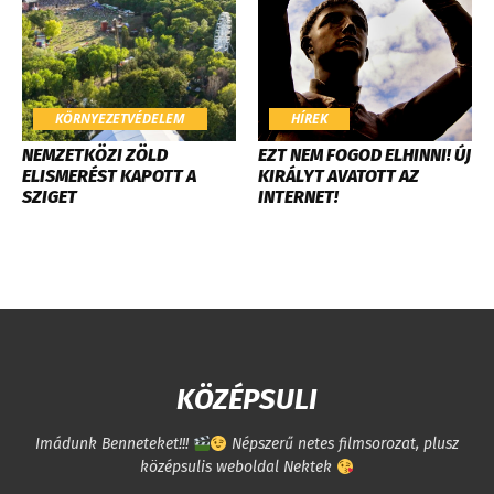
KÖRNYEZETVÉDELEM
HÍREK
​NEMZETKÖZI ZÖLD
EZT NEM FOGOD ELHINNI! ÚJ
ELISMERÉST KAPOTT A
KIRÁLYT AVATOTT AZ
SZIGET
INTERNET!
KÖZÉPSULI
Imádunk Benneteket!!!
Népszerű netes filmsorozat, plusz
középsulis weboldal Nektek