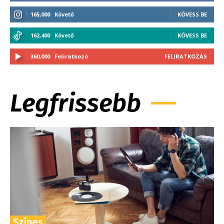
165,000
Követő
KÖVESS BE
162,400
Követő
KÖVESS BE
360,000
Feliratkozó
FELIRATKOZÁS
Legfrissebb
Színes