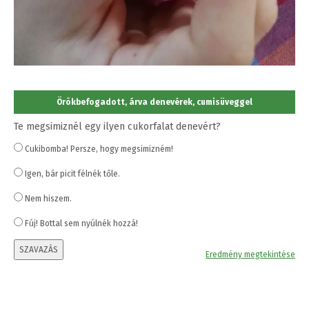
Örökbefogadott, árva denevérek, cumisüveggel
Te megsimiznél egy ilyen cukorfalat denevért?
Cukibomba! Persze, hogy megsimizném!
Igen, bár picit félnék tőle.
Nem hiszem.
Fúj! Bottal sem nyúlnék hozzá!
SZAVAZÁS
Eredmény megtekintése