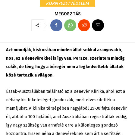
KÖRNYEZETVÉDELEM
MEGOSZTÁS
Azt mondják, kiskorában minden állat sokkal aranyosabb,
nos, ez a denevérekkel is így van. Persze, szerintem mindig
cukik, de tény, hogy a bőregér nem a legkedveltebb állatok
közé tartozik a világon.
Észak-Ausztráliában található az a Denevér Klinika, ahol ezt a
néhány kis feketeséget gondozzák, mert elveszítették a
mamájukat. A klinika térségében nagyjából 25-30 fajta denevér
él, abból a 100 fajtából, amit Ausztráliában regisztráltak eddig,
így nagy szükség van arrafelé erre a különleges gondozó
központra, hiszen néha a denevéreknek sem árt a segítség.