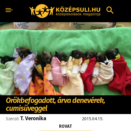
Örökbefogadott, árva denevérek,
cumisüveggel
T. Veronika
Szerző:
2015.04.15.
ROVAT