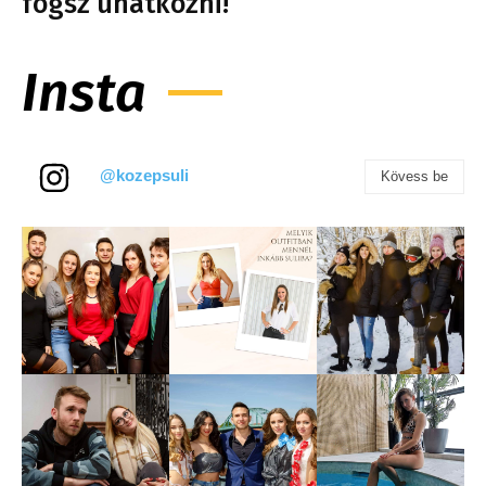
fogsz unatkozni!
Insta
@kozepsuli
Kövess be