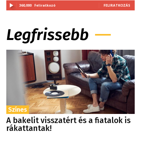
360,000
Feliratkozó
FELIRATKOZÁS
Legfrissebb
Színes
A bakelit visszatért és a fiatalok is
rákattantak!