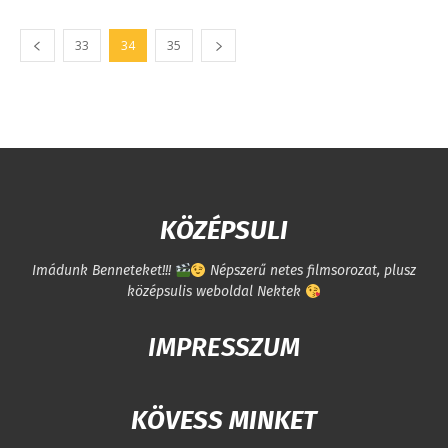
33
34
35
KÖZÉPSULI
Imádunk Benneteket!!!
Népszerű netes filmsorozat, plusz
középsulis weboldal Nektek
IMPRESSZUM
KÖVESS MINKET