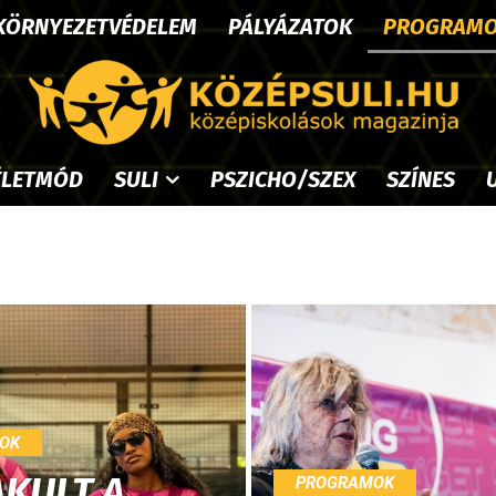
KÖRNYEZETVÉDELEM
PÁLYÁZATOK
PROGRAM
ÉLETMÓD
SULI
PSZICHO/SZEX
SZÍNES
OK
AKULT A
PROGRAMOK