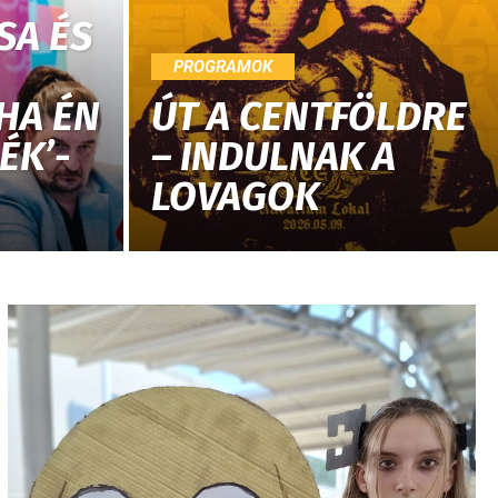
SA ÉS
PROGRAMOK
’HA ÉN
ÚT A CENTFÖLDRE
ÉK’-
– INDULNAK A
LOVAGOK