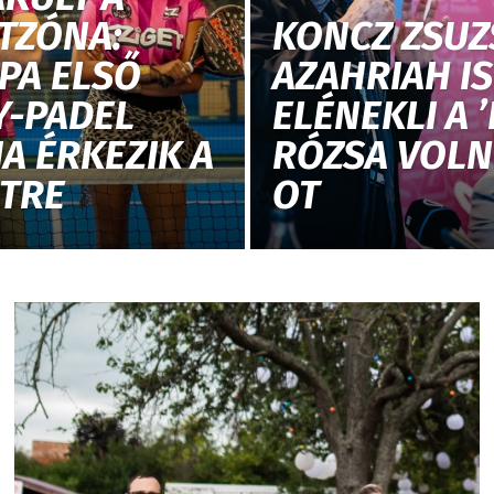
TZÓNA:
KONCZ ZSUZ
PA ELSŐ
AZAHRIAH IS
Y-PADEL
ELÉNEKLI A 
A ÉRKEZIK A
RÓZSA VOLN
ETRE
OT