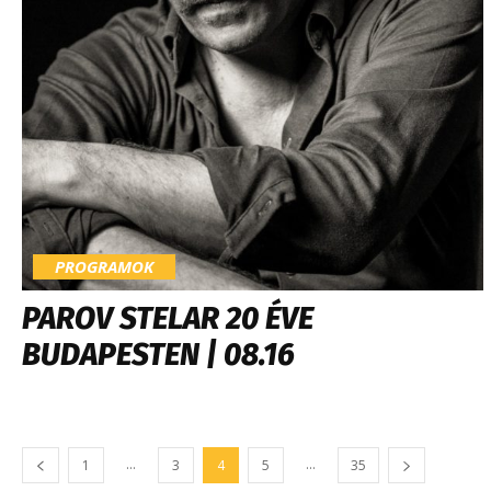
PROGRAMOK
PAROV STELAR 20 ÉVE
BUDAPESTEN | 08.16
...
...
1
3
4
5
35