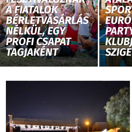
A FIATALOK
SPOR
BÉRLETVÁSÁRLÁS
EURÓ
NÉLKÜL, EGY
PART
PROFI CSAPAT
KLUBJ
TAGJAKÉNT
SZIG