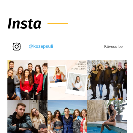
Insta
@kozepsuli
Kövess be