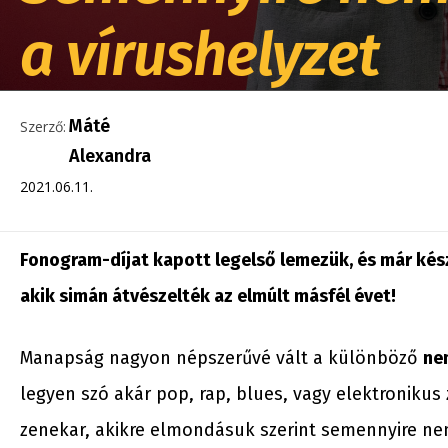
a vírushelyzet
Máté
Szerző:
Alexandra
2021.06.11.
Fonogram-díjat kapott legelső lemezük, és már kés
akik
simán átvészelték az elmúlt másfél éve
t!
Manapság nagyon népszerűvé vált a különböző
ne
legyen szó akár pop, rap, blues, vagy elektronikus
zenekar, akikre elmondásuk szerint semennyire ne