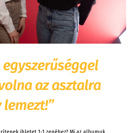
s egyszerűséggel
volna az asztalra
 lemezt!”
rítenek ihletet 1-1 zenéhez? Mi az albumuk