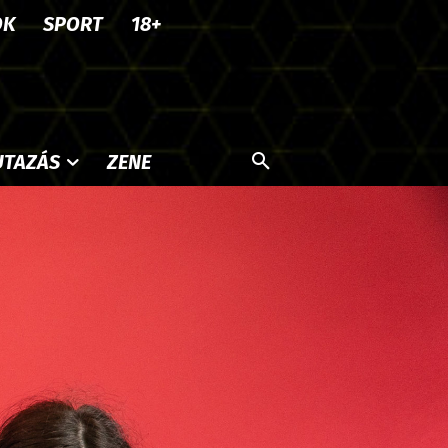
OK
SPORT
18+
UTAZÁS
ZENE