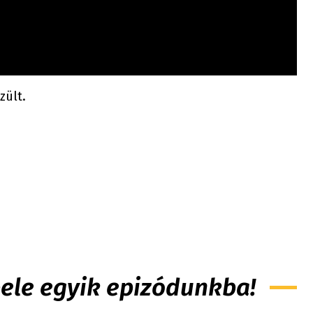
zült.
 bele egyik epizódunkba!