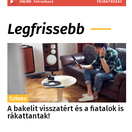
360,000
Feliratkozó
FELIRATKOZÁS
Legfrissebb
Színes
A bakelit visszatért és a fiatalok is
rákattantak!