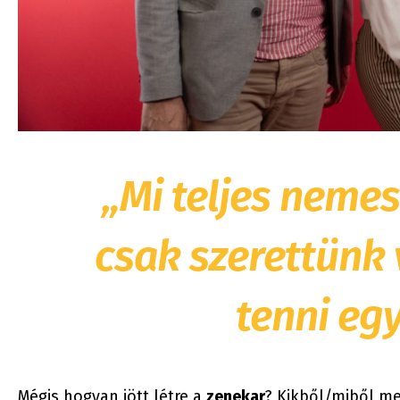
„Mi teljes neme
csak szerettünk 
tenni egy
Mégis hogyan jött létre a
zenekar
? Kikből/miből me