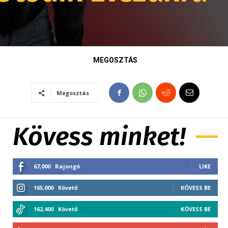
MEGOSZTÁS
Megosztás
Kövess minket!
67,000
Rajongó
LIKE
165,000
Követő
KÖVESS BE
162,400
Követő
KÖVESS BE