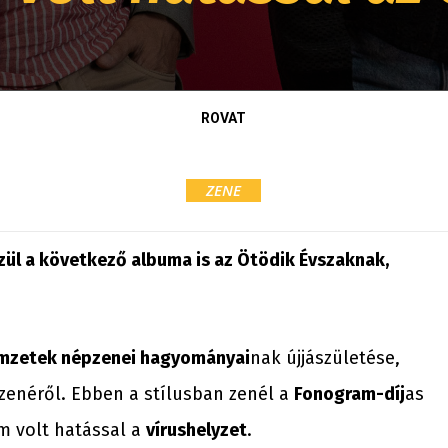
ROVAT
ZENE
zül a következő albuma is az Ötödik Évszaknak,
mzetek népzenei hagyományai
nak újjászületése,
 zenéről. Ebben a stílusban zenél a
Fonogram-díj
as
m volt hatással a
vírushelyzet
.