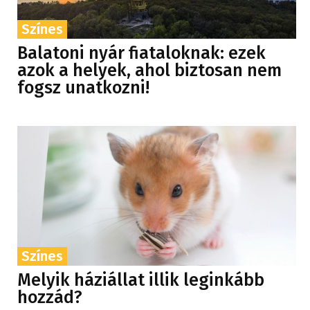
Színes
Balatoni nyár fiataloknak: ezek
azok a helyek, ahol biztosan nem
fogsz unatkozni!
Színes
Melyik háziállat illik leginkább
hozzád?