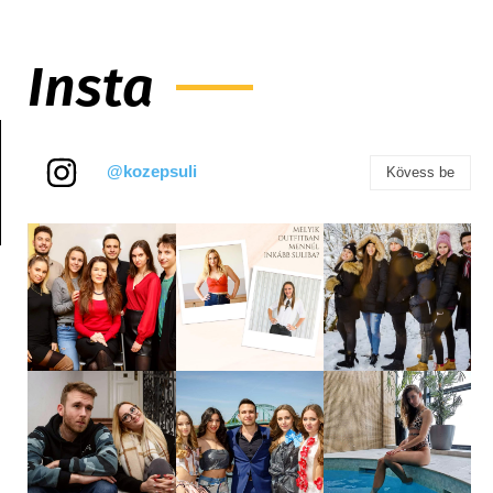
Insta
@kozepsuli
Kövess be