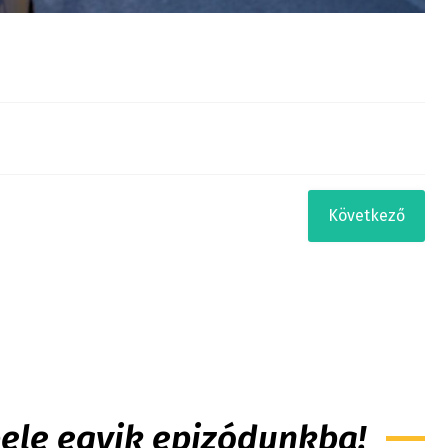
Következő
 bele egyik epizódunkba!