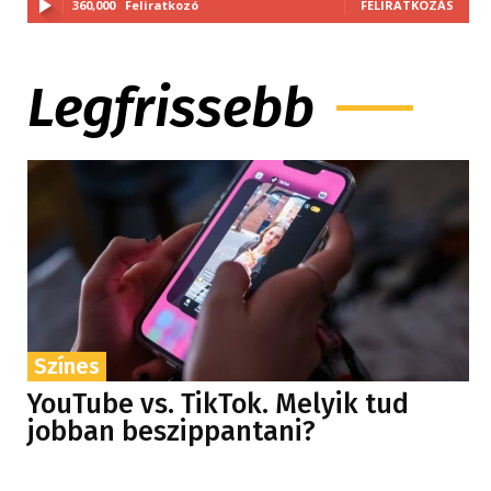
360,000
Feliratkozó
FELIRATKOZÁS
Legfrissebb
Színes
YouTube vs. TikTok. Melyik tud
jobban beszippantani?