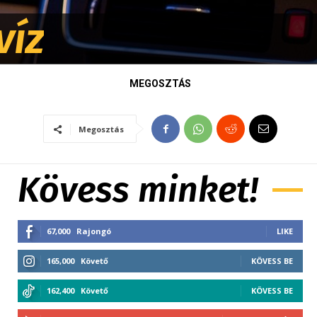
víz
MEGOSZTÁS
Megosztás
Kövess minket!
67,000
Rajongó
LIKE
165,000
Követő
KÖVESS BE
162,400
Követő
KÖVESS BE