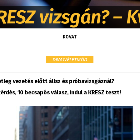
RESZ vizsgán? – K
ROVAT
DIVAT/ÉLETMÓD
etleg vezetés előtt állsz és próbavizsgáznál?
kérdés, 10 becsapós válasz, indul a KRESZ teszt!