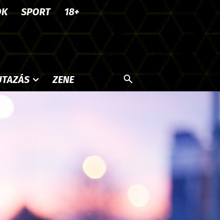
OK
SPORT
18+
UTAZÁS
ZENE