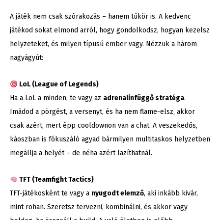
A játék nem csak szórakozás – hanem tükör is. A kedvenc
játékod sokat elmond arról, hogy gondolkodsz, hogyan kezelsz
helyzeteket, és milyen típusú ember vagy. Nézzük a három
nagyágyút:
LoL (League of Legends)
Ha a LoL a minden, te vagy az
adrenalinfüggő stratéga
.
Imádod a pörgést, a versenyt, és ha nem flame-elsz, akkor
csak azért, mert épp cooldownon van a chat. A veszekedős,
káoszban is fókuszáló agyad bármilyen multitaskos helyzetben
megállja a helyét – de néha azért lazíthatnál.
TFT (Teamfight Tactics)
TFT-játékosként te vagy a
nyugodt elemző
, aki inkább kivár,
mint rohan. Szeretsz tervezni, kombinálni, és akkor vagy