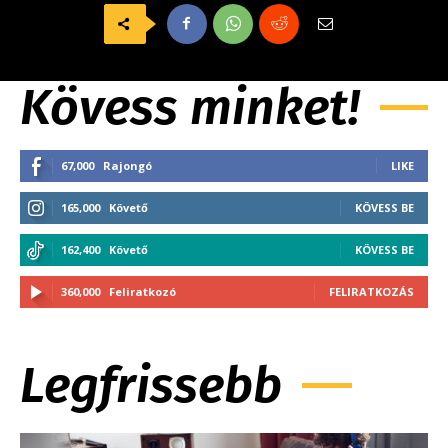
Kövess minket!
67,000
Rajongó
LIKE
165,000
Követő
KÖVESS BE
162,400
Követő
KÖVESS BE
360,000
Feliratkozó
FELIRATKOZÁS
Legfrissebb