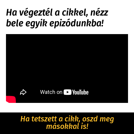
Ha végeztél a cikkel, nézz
bele egyik epizódunkba!
Ha tetszett a cikk, oszd meg
másokkal is!