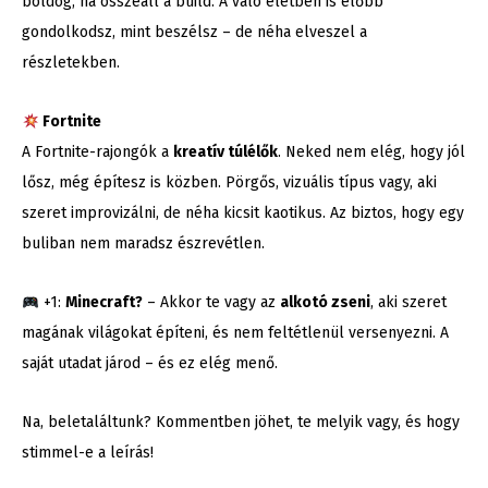
boldog, ha összeáll a build. A való életben is előbb
gondolkodsz, mint beszélsz – de néha elveszel a
részletekben.
Fortnite
A Fortnite-rajongók a
kreatív túlélők
. Neked nem elég, hogy jól
lősz, még építesz is közben. Pörgős, vizuális típus vagy, aki
szeret improvizálni, de néha kicsit kaotikus. Az biztos, hogy egy
buliban nem maradsz észrevétlen.
+1:
Minecraft?
– Akkor te vagy az
alkotó zseni
, aki szeret
magának világokat építeni, és nem feltétlenül versenyezni. A
saját utadat járod – és ez elég menő.
Na, beletaláltunk? Kommentben jöhet, te melyik vagy, és hogy
stimmel-e a leírás!