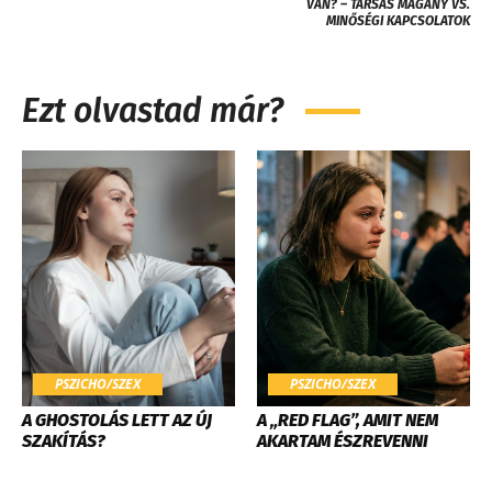
VAN? – TÁRSAS MAGÁNY VS.
MINŐSÉGI KAPCSOLATOK
Ezt olvastad már?
PSZICHO/SZEX
PSZICHO/SZEX
A GHOSTOLÁS LETT AZ ÚJ
A „RED FLAG”, AMIT NEM
SZAKÍTÁS?
AKARTAM ÉSZREVENNI