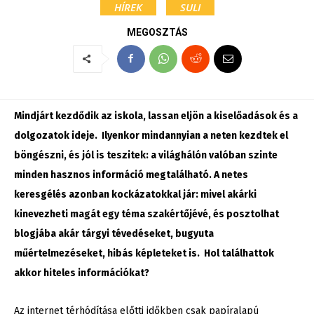
HÍREK
SULI
MEGOSZTÁS
Mindjárt kezdődik az iskola, lassan eljön a kiselőadások és a
dolgozatok ideje. Ilyenkor mindannyian a neten kezdtek el
böngészni, és jól is teszitek: a világhálón valóban szinte
minden hasznos információ megtalálható. A netes
keresgélés azonban kockázatokkal jár: mivel akárki
kinevezheti magát egy téma szakértőjévé, és posztolhat
blogjába akár tárgyi tévedéseket, bugyuta
műértelmezéseket, hibás képleteket is. Hol találhattok
akkor hiteles információkat?
Az internet térhódítása előtti időkben csak papíralapú