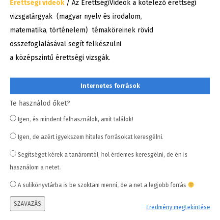
Érettségi videók
/ Az ÉrettségiVideók a kötelező érettségi
vizsgatárgyak (magyar nyelv és irodalom,
matematika, történelem) témaköreinek rövid
összefoglalásával segít felkészülni
a középszintű érettségi vizsgák.
Internetes források
Te használod őket?
Igen, és mindent felhasználok, amit találok!
Igen, de azért igyekszem hiteles forrásokat keresgélni.
Segítséget kérek a tanáromtól, hol érdemes keresgélni, de én is
használom a netet.
A sulikönyvtárba is be szoktam menni, de a net a legjobb forrás
SZAVAZÁS
Eredmény megtekintése