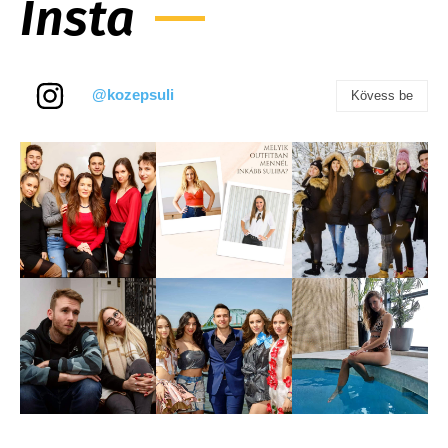
Insta
@kozepsuli
Kövess be