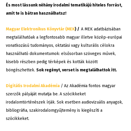
És most lássunk néhány irodalmi tematikájú hiteles forrást,
amit te is bátran használhatsz!
Magyar Elektronikus Könyvtár (MEK
) /
A MEK adatbázisában
megtalálhatóak a legfontosabb magyar illetve közép-európai
vonatkozású tudományos, oktatási vagy kulturális célokra
használható dokumentumok: elsősorban szöveges művek,
kisebb részben pedig térképek és kották között
böngészhettek.
Sok regényt, verset is megtalálhattok itt.
Digitális Irodalmi Akadémia
/ Az Akadémia fontos magyar
szerzők pályáját mutatja be. A szócikkeket
irodalomtörténészek írják. Sok esetben audiovizuális anyagok,
bibliográfia, szakirodalomgyűjtemény is kiegészíti a
szócikkeket.