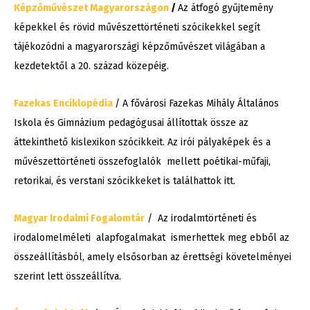
Képzőművészet Magyarországon
/
Az átfogó gyűjtemény
képekkel és rövid művészettörténeti szócikekkel segít
tájékozódni a magyarországi képzőművészet világában a
kezdetektől a 20. század közepéig.
Fazekas Enciklopédia
/ A fővárosi Fazekas Mihály Általános
Iskola és Gimnázium pedagógusai állítottak össze az
áttekinthető kislexikon szócikkeit. Az irói pályaképek és a
művészettörténeti összefoglalók mellett poétikai-műfaji,
retorikai, és verstani szócikkeket is találhattok itt.
Magyar Irodalmi Fogalomtár
/ Az irodalmtörténeti és
irodalomelméleti alapfogalmakat ismerhettek meg ebből az
összeállításból, amely elsősorban az érettségi követelményei
szerint lett összeállítva.