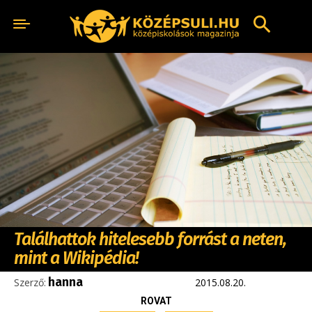
Találhattok hitelesebb forrást a neten,
mint a Wikipédia!
hanna
Szerző:
2015.08.20.
ROVAT