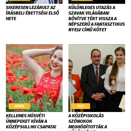
SIKERESEN LEZÁRULT AZ
KÜLÖNLEGES UTAZÁS A
ÍRÁSBELI ÉRETTSÉGI ELSŐ
SZAVAK VILÁGÁBAN:
HETE
BŐVÍTVE TÉRT VISSZA A
NÉPSZERŰ A FANTASZTIKUS
NYELV CÍMŰ KÖTET
HÍREK
SULI
KELLEMES HÚSVÉTI
​A KÖZÉPISKOLÁS
ÜNNEPEKET KÍVÁN A
SZÓNOKOK
KÖZÉPSULI.HU CSAPATA!
MEGHÓDÍTOTTÁK A