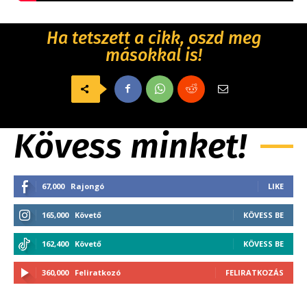
Ha tetszett a cikk, oszd meg
másokkal is!
Kövess minket!
67,000
Rajongó
LIKE
165,000
Követő
KÖVESS BE
162,400
Követő
KÖVESS BE
360,000
Feliratkozó
FELIRATKOZÁS