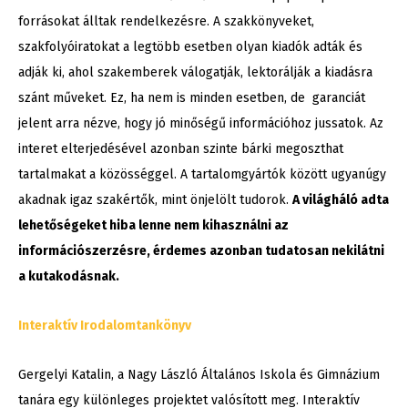
forrásokat álltak rendelkezésre. A szakkönyveket,
szakfolyóiratokat a legtöbb esetben olyan kiadók adták és
adják ki, ahol szakemberek válogatják, lektorálják a kiadásra
szánt műveket. Ez, ha nem is minden esetben, de garanciát
jelent arra nézve, hogy jó minőségű információhoz jussatok. Az
interet elterjedésével azonban szinte bárki megoszthat
tartalmakat a közösséggel. A tartalomgyártók között ugyanúgy
akadnak igaz szakértők, mint önjelölt tudorok.
A világháló adta
lehetőségeket hiba lenne nem kihasználni az
információszerzésre, érdemes azonban tudatosan nekilátni
a kutakodásnak.
Interaktív Irodalomtankönyv
Gergelyi Katalin, a Nagy László Általános Iskola és Gimnázium
tanára egy különleges projektet valósított meg. Interaktív