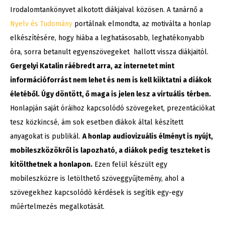
Irodalomtankönyvet alkotott diákjaival közösen. A tanárnő a
Nyelv és Tudomány
portálnak elmondta, az motiválta a honlap
elkészítésére, hogy hiába a leghatásosabb, leghatékonyabb
óra, sorra betanult egyenszövegeket hallott vissza diákjaitól.
Gergelyi Katalin ráébredt arra, az internetet mint
információforrást nem lehet és nem is kell kiiktatni a diákok
életéből. Úgy döntött, ő maga is jelen lesz a virtuális térben.
Honlapján saját óráihoz kapcsolódó szövegeket, prezentációkat
tesz közkincsé, ám sok esetben diákok által készített
anyagokat is publikál.
A honlap audiovizuális élményt is nyújt,
mobileszközökről is lapozható, a diákok pedig teszteket is
kitölthetnek a honlapon.
Ezen felül készült egy
mobileszközre is letölthető szöveggyűjtemény, ahol a
szövegekhez kapcsolódó kérdések is segítik egy-egy
műértelmezés megalkotását.