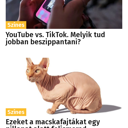
Színes
YouTube vs. TikTok. Melyik tud
jobban beszippantani?
Színes
Ezeket a macskafajtákat egy