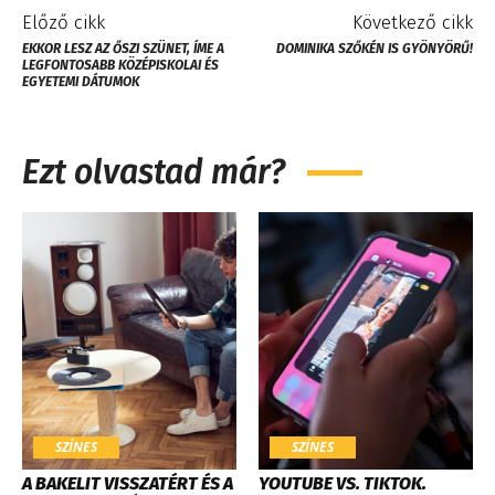
Előző cikk
Következő cikk
EKKOR LESZ AZ ŐSZI SZÜNET, ÍME A
DOMINIKA SZŐKÉN IS GYÖNYÖRŰ!
LEGFONTOSABB KÖZÉPISKOLAI ÉS
EGYETEMI DÁTUMOK
Ezt olvastad már?
SZÍNES
SZÍNES
A BAKELIT VISSZATÉRT ÉS A
YOUTUBE VS. TIKTOK.