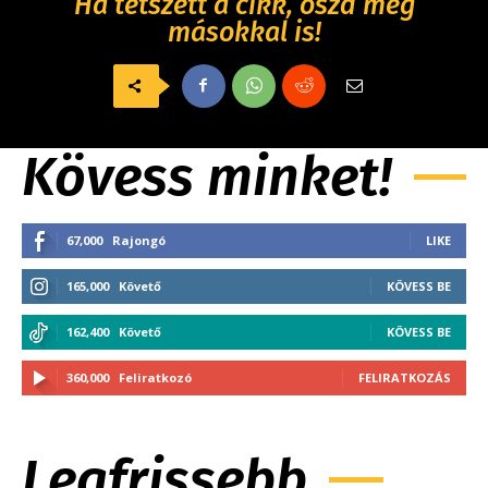
Ha tetszett a cikk, oszd meg
másokkal is!
Kövess minket!
67,000
Rajongó
LIKE
165,000
Követő
KÖVESS BE
162,400
Követő
KÖVESS BE
360,000
Feliratkozó
FELIRATKOZÁS
Legfrissebb