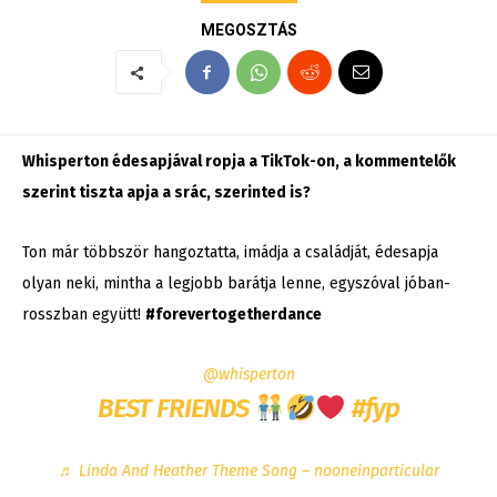
MEGOSZTÁS
Whisperton édesapjával ropja a TikTok-on, a kommentelők
szerint tiszta apja a srác, szerinted is?
Ton már többször hangoztatta, imádja a családját, édesapja
olyan neki, mintha a legjobb barátja lenne, egyszóval jóban-
rosszban együtt!
#forevertogetherdance
@whisperton
BEST FRIENDS
#fyp
♬ Linda And Heather Theme Song – nooneinparticular