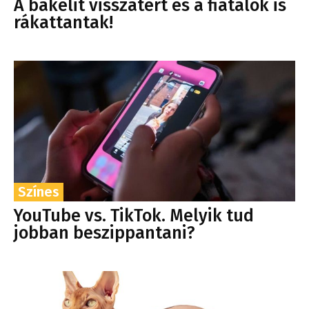
A bakelit visszatért és a fiatalok is
rákattantak!
Színes
YouTube vs. TikTok. Melyik tud
jobban beszippantani?