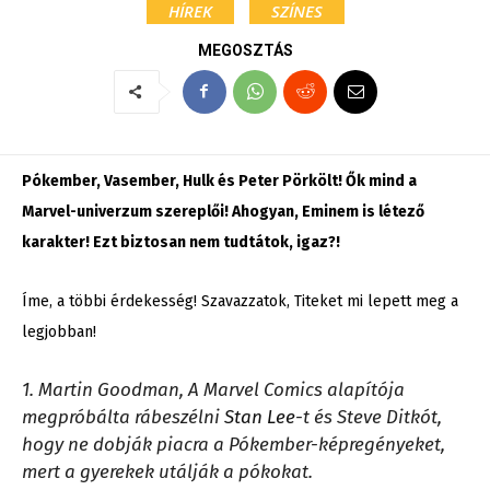
HÍREK
SZÍNES
MEGOSZTÁS
Pókember, Vasember, Hulk és Peter Pörkölt! Ők mind a
Marvel-univerzum szereplői! Ahogyan, Eminem is létező
karakter! Ezt biztosan nem tudtátok, igaz?!
Íme, a többi érdekesség! Szavazzatok, Titeket mi lepett meg a
legjobban!
1. Martin Goodman, A Marvel Comics alapítója
megpróbálta rábeszélni
Stan Lee
-t és Steve Ditkót,
hogy ne dobják piacra a Pókember-képregényeket,
mert a gyerekek utálják a pókokat.