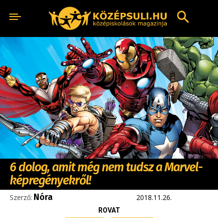
6 dolog, amit még nem tudsz a Marvel-
képregényekről!
Nóra
Szerző:
2018.11.26.
ROVAT