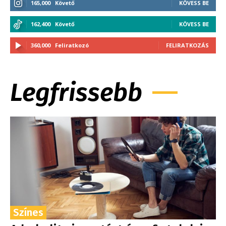
165,000
Követő
KÖVESS BE
162,400
Követő
KÖVESS BE
360,000
Feliratkozó
FELIRATKOZÁS
Legfrissebb
Színes