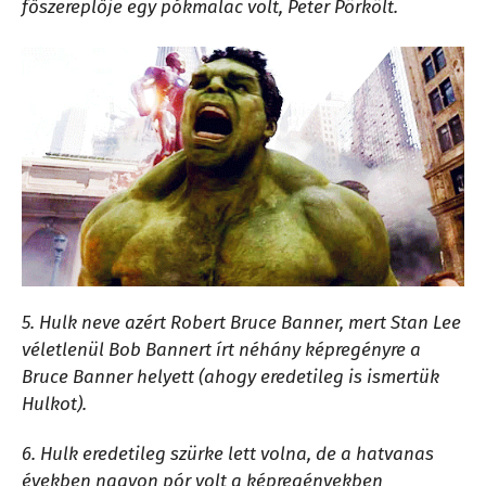
főszereplője egy pókmalac volt, Peter Pörkölt.
5. Hulk neve azért Robert Bruce Banner, mert Stan Lee
véletlenül Bob Bannert írt néhány képregényre a
Bruce Banner helyett (ahogy eredetileg is ismertük
Hulkot).
6. Hulk eredetileg szürke lett volna, de a hatvanas
években nagyon pór volt a képregényekben