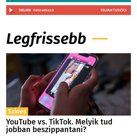
360,000
Feliratkozó
FELIRATKOZÁS
Legfrissebb
Színes
YouTube vs. TikTok. Melyik tud
jobban beszippantani?