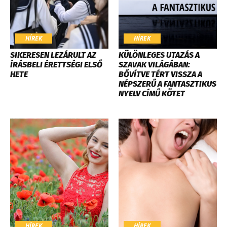
HÍREK
HÍREK
SIKERESEN LEZÁRULT AZ
KÜLÖNLEGES UTAZÁS A
ÍRÁSBELI ÉRETTSÉGI ELSŐ
SZAVAK VILÁGÁBAN:
HETE
BŐVÍTVE TÉRT VISSZA A
NÉPSZERŰ A FANTASZTIKUS
NYELV CÍMŰ KÖTET
HÍREK
HÍREK