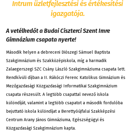
Intrum üzletfejlesztési és értékesítési
igazgatója.
A vetélkedőt a Budai Ciszterci Szent Imre
Gimnázium csapata nyerte!
Második helyen a debreceni Diószegi Sámuel Baptista
Szakgimnázium és Szakközépiskola, míg a harmadik
Zalaegerszegi SZC Csány László Szakgimnáziuma csapata lett.
Rendkívüli díjban a II. Rákóczi Ferenc Katolikus Gimnázium és
Mezőgazdasági Közgazdasági Informatikai Szakgimnázium
csapata részesült. A legtöbb csapattal nevező iskola
különdíját, valamint a legtöbb csapatot a második fordulóba
bejuttató iskola különdíjat a Berettyóújfalui Szakképzési
Centrum Arany János Gimnáziuma, Egészségügyi és
Közgazdasági Szakgimnázium kapta.