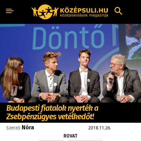
Budapesti fiatalok nyerték a
Zsebpénzügyes vetélkedőt!
Nóra
Szerző:
2018.11.26.
ROVAT