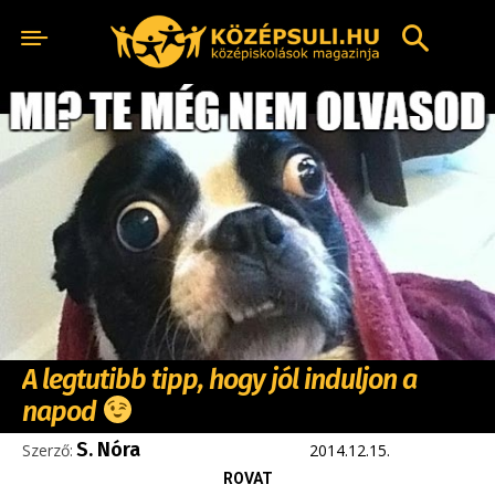
A legtutibb tipp, hogy jól induljon a
napod
S. Nóra
Szerző:
2014.12.15.
ROVAT