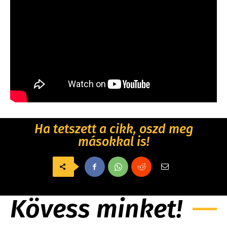
Ha tetszett a cikk, oszd meg
másokkal is!
Kövess minket!