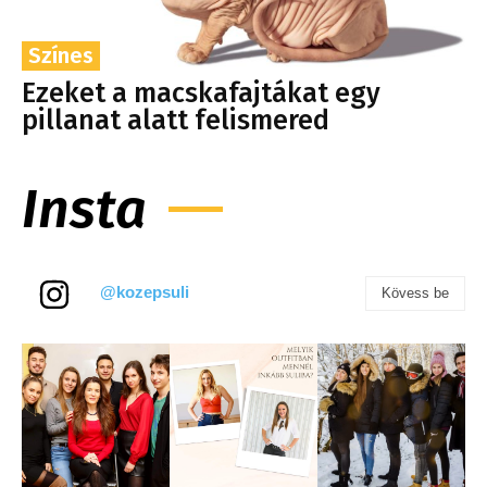
Színes
Ezeket a macskafajtákat egy
pillanat alatt felismered
Insta
@kozepsuli
Kövess be