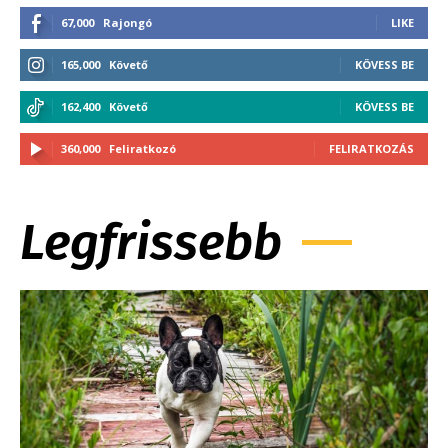
67,000
Rajongó
LIKE
165,000
Követő
KÖVESS BE
162,400
Követő
KÖVESS BE
360,000
Feliratkozó
FELIRATKOZÁS
Legfrissebb