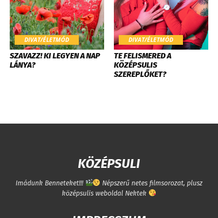
DIVAT/ÉLETMÓD
DIVAT/ÉLETMÓD
SZAVAZZ! KI LEGYEN A NAP
TE FELISMERED A
LÁNYA?
KÖZÉPSULIS
SZEREPLŐKET?
KÖZÉPSULI
Imádunk Benneteket!!!
Népszerű netes filmsorozat, plusz
középsulis weboldal Nektek