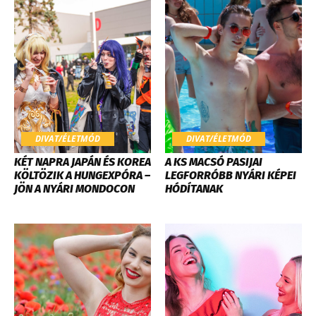
DIVAT/ÉLETMÓD
DIVAT/ÉLETMÓD
KÉT NAPRA JAPÁN ÉS KOREA
A KS MACSÓ PASIJAI
KÖLTÖZIK A HUNGEXPÓRA –
LEGFORRÓBB NYÁRI KÉPEI
JÖN A NYÁRI MONDOCON
HÓDÍTANAK