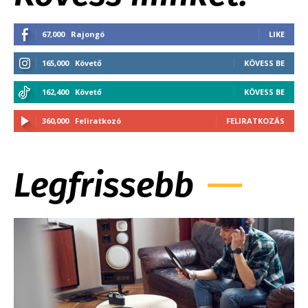
67,000
Rajongó
LIKE
165,000
Követő
KÖVESS BE
162,400
Követő
KÖVESS BE
360,000
Feliratkozó
FELIRATKOZÁS
Legfrissebb