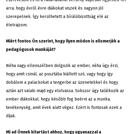
arra, hogy évről évre diákokat viszek és nagyon jól
szerepelnek. Így kerülhetett a bírálóbizottság elé az
életrajzom.
Miért fontos Ön szerint, hogy ilyen módon is elismerjék a
pedagógusok munkáját?
Néha nagy ellenszélben dolgozik az ember, néha úgy érzi,
hogy amit csinál, az pusztába kiáltott szó, vagy hogy így
dobálom a palackokat a tengerbe az üzenetekkel és hogy
aztán azt valaki majd egy elolvassa. Sokszor úgy találkozik az
ember diákokkal, hogy később fog beérni az a munka,
tevékenység, amit évek alatt végez. Ezért is fontosak ezek a
díjak.
Mi ad Önnek kitartást ahhoz, hogy ugyanazzal a