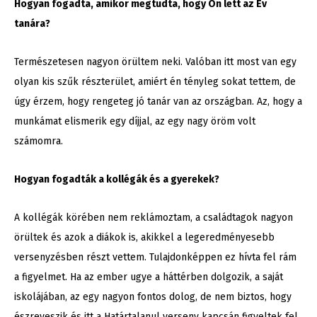
Hogyan fogadta, amikor megtudta, hogy Ön lett az Év
tanára?
Természetesen nagyon örültem neki. Valóban itt most van egy
olyan kis szűk részterület, amiért én tényleg sokat tettem, de
úgy érzem, hogy rengeteg jó tanár van az országban. Az, hogy a
munkámat elismerik egy díjjal, az egy nagy öröm volt
számomra.
Hogyan fogadták a kollégák és a gyerekek?
A kollégák körében nem reklámoztam, a családtagok nagyon
örültek és azok a diákok is, akikkel a legeredményesebb
versenyzésben részt vettem. Tulajdonképpen ez hívta fel rám
a figyelmet. Ha az ember ugye a háttérben dolgozik, a saját
iskolájában, az egy nagyon fontos dolog, de nem biztos, hogy
észreveszik és itt a Határtalanul verseny kapcsán figyeltek fel