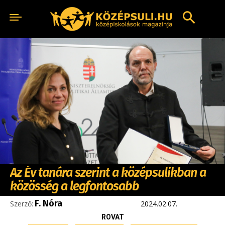
Az Év tanára szerint a középsulikban a
közösség a legfontosabb
F. Nóra
Szerző:
2024.02.07.
ROVAT