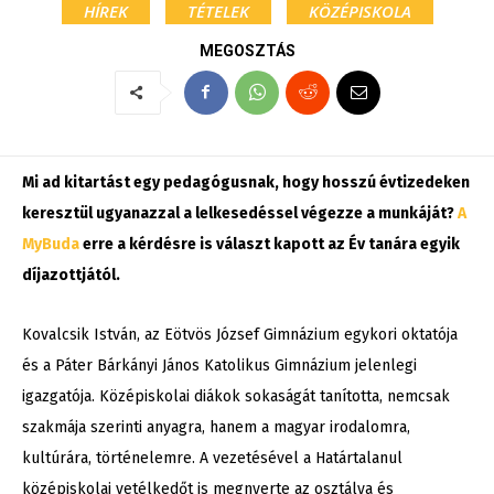
HÍREK
TÉTELEK
KÖZÉPISKOLA
MEGOSZTÁS
Mi ad kitartást egy pedagógusnak, hogy hosszú évtizedeken
keresztül ugyanazzal a lelkesedéssel végezze a munkáját?
A
MyBuda
erre a kérdésre is választ kapott az Év tanára egyik
díjazottjától.
Kovalcsik István, az Eötvös József Gimnázium egykori oktatója
és a Páter Bárkányi János Katolikus Gimnázium jelenlegi
igazgatója. Középiskolai diákok sokaságát tanította, nemcsak
szakmája szerinti anyagra, hanem a magyar irodalomra,
kultúrára, történelemre. A vezetésével a Határtalanul
középiskolai vetélkedőt is megnyerte az osztálya és