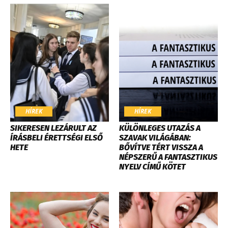
HÍREK
HÍREK
SIKERESEN LEZÁRULT AZ
KÜLÖNLEGES UTAZÁS A
ÍRÁSBELI ÉRETTSÉGI ELSŐ
SZAVAK VILÁGÁBAN:
HETE
BŐVÍTVE TÉRT VISSZA A
NÉPSZERŰ A FANTASZTIKUS
NYELV CÍMŰ KÖTET