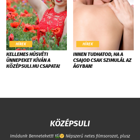
HÍREK
HÍREK
KELLEMES HÚSVÉTI
INNEN TUDHATOD, HA A
ÜNNEPEKET KÍVÁN A
CSAJOD CSAK SZIMULÁL AZ
KÖZÉPSULI.HU CSAPATA!
ÁGYBAN!
KÖZÉPSULI
Imádunk Benneteket!!!
Népszerű netes filmsorozat, plusz