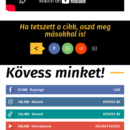
Ha tetszett a cikk, oszd meg
másokkal is!
Kövess minket!
67,000
Rajongó
LIKE
165,000
Követő
KÖVESS BE
162,400
Követő
KÖVESS BE
360,000
Feliratkozó
FELIRATKOZÁS