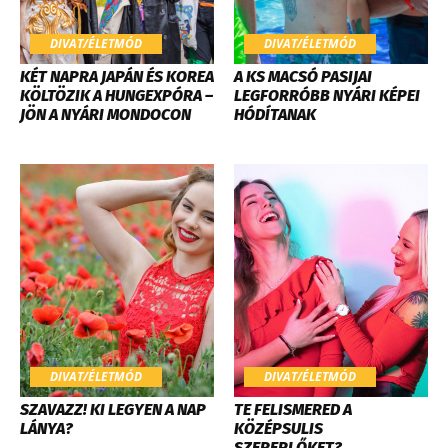
DIVAT/ÉLETMÓD
DIVAT/ÉLETMÓD
KÉT NAPRA JAPÁN ÉS KOREA
A KS MACSÓ PASIJAI
KÖLTÖZIK A HUNGEXPÓRA –
LEGFORRÓBB NYÁRI KÉPEI
JÖN A NYÁRI MONDOCON
HÓDÍTANAK
DIVAT/ÉLETMÓD
DIVAT/ÉLETMÓD
SZAVAZZ! KI LEGYEN A NAP
TE FELISMERED A
LÁNYA?
KÖZÉPSULIS
SZEREPLŐKET?