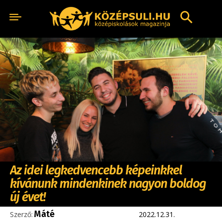
Az idei legkedvencebb képeinkkel
kívánunk mindenkinek nagyon boldog
új évet!
Máté
Szerző:
2022.12.31.