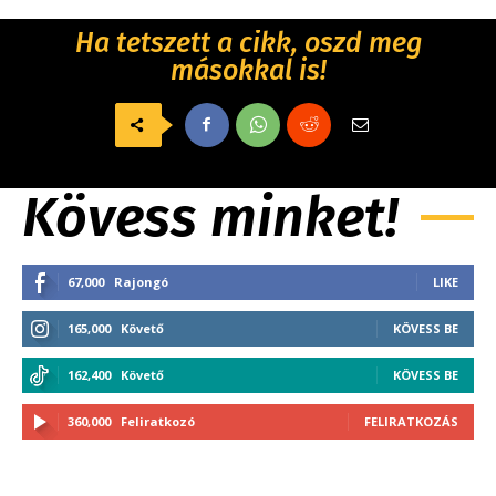
Ha tetszett a cikk, oszd meg
másokkal is!
Kövess minket!
67,000
Rajongó
LIKE
165,000
Követő
KÖVESS BE
162,400
Követő
KÖVESS BE
360,000
Feliratkozó
FELIRATKOZÁS