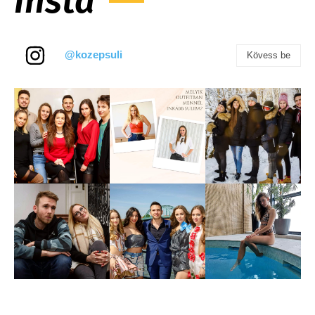
Insta
@kozepsuli
Kövess be