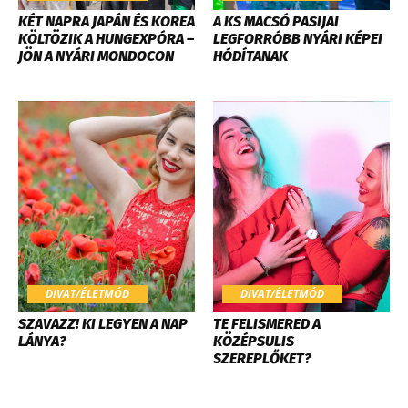
KÉT NAPRA JAPÁN ÉS KOREA
A KS MACSÓ PASIJAI
KÖLTÖZIK A HUNGEXPÓRA –
LEGFORRÓBB NYÁRI KÉPEI
JÖN A NYÁRI MONDOCON
HÓDÍTANAK
DIVAT/ÉLETMÓD
DIVAT/ÉLETMÓD
SZAVAZZ! KI LEGYEN A NAP
TE FELISMERED A
LÁNYA?
KÖZÉPSULIS
SZEREPLŐKET?