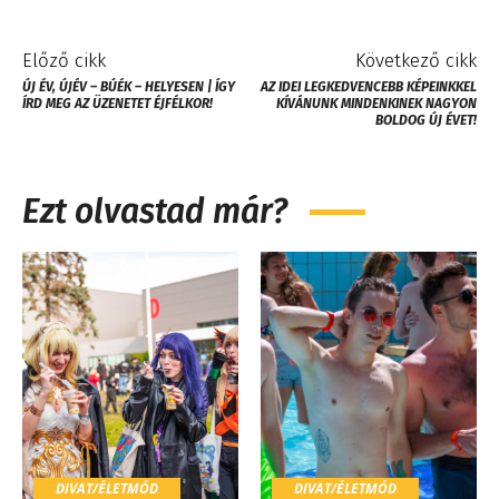
Előző cikk
Következő cikk
ÚJ ÉV, ÚJÉV – BÚÉK – HELYESEN | ÍGY
AZ IDEI LEGKEDVENCEBB KÉPEINKKEL
ÍRD MEG AZ ÜZENETET ÉJFÉLKOR!
KÍVÁNUNK MINDENKINEK NAGYON
BOLDOG ÚJ ÉVET!
Ezt olvastad már?
DIVAT/ÉLETMÓD
DIVAT/ÉLETMÓD