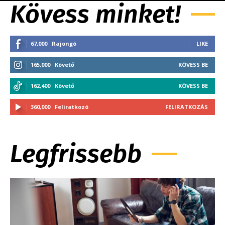
Kövess minket!
67,000
Rajongó
LIKE
165,000
Követő
KÖVESS BE
162,400
Követő
KÖVESS BE
360,000
Feliratkozó
FELIRATKOZÁS
Legfrissebb