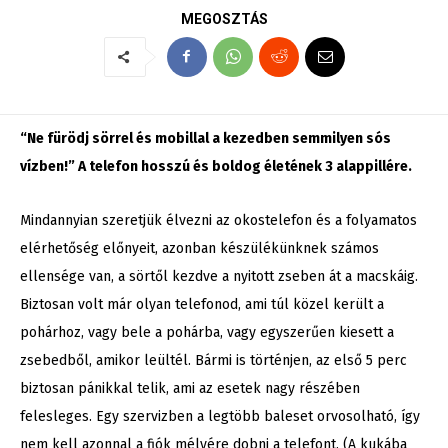
MEGOSZTÁS
“Ne fürödj sörrel és mobillal a kezedben semmilyen sós
vízben!” A telefon hosszú és boldog életének 3 alappillére.
Mindannyian szeretjük élvezni az okostelefon és a folyamatos
elérhetőség előnyeit, azonban készülékünknek számos
ellensége van, a sörtől kezdve a nyitott zseben át a macskáig.
Biztosan volt már olyan telefonod, ami túl közel került a
pohárhoz, vagy bele a pohárba, vagy egyszerűen kiesett a
zsebedből, amikor leültél. Bármi is történjen, az első 5 perc
biztosan pánikkal telik, ami az esetek nagy részében
felesleges. Egy szervizben a legtöbb baleset orvosolható, így
nem kell azonnal a fiók mélyére dobni a telefont. (A kukába