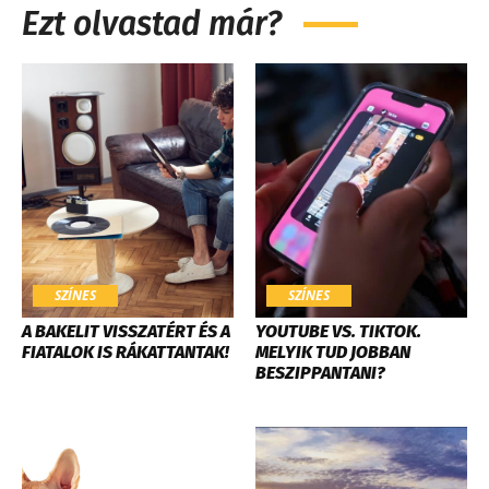
Ezt olvastad már?
SZÍNES
SZÍNES
A BAKELIT VISSZATÉRT ÉS A
YOUTUBE VS. TIKTOK.
FIATALOK IS RÁKATTANTAK!
MELYIK TUD JOBBAN
BESZIPPANTANI?