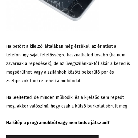
Ha betört a kijelző, általában még érzékeli az érintést a
telefon, így saját felelősségre használhatod tovább (ha nem
zavarnak a repedések), de az üvegszilánkoktól akár a kezed is
megsérülhet, vagy a szilánkok között bekerülő por és
zsebpiszok tönkre teheti a mobilodat.
Ha leejtetted, de minden működik, és a kijelződ sem repedt
meg, akkor valószínű, hogy csak a külső burkolat sérült meg.
Ha kilép a programokból vagy nem tudsz játszani?