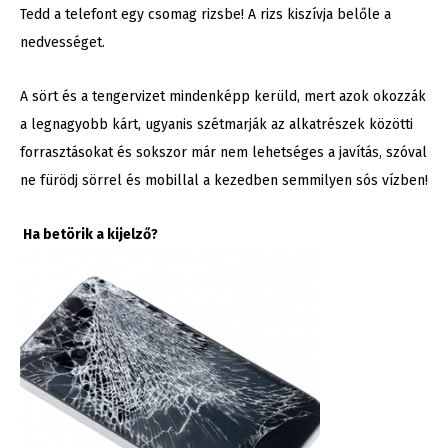
Tedd a telefont egy csomag rizsbe! A rizs kiszívja belőle a
nedvességet.
A sört és a tengervizet mindenképp kerüld, mert azok okozzák
a legnagyobb kárt, ugyanis szétmarják az alkatrészek közötti
forrasztásokat és sokszor már nem lehetséges a javítás, szóval
ne fürödj sörrel és mobillal a kezedben semmilyen sós vízben!
Ha betörik a kijelző?