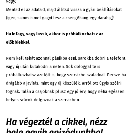
Vagy:
Mentsd el az adataid, majd állítsd vissza a gyári beállításokat
(igen, sajnos ismét gagyi lesz a csengőhang egy darabig)!
Ha lefagy, vagy lassú, akkor is próbálkozhatsz az
előbbiekkel.
Nem kell tehát azonnal pánikba esni, sarokba dobni a telefont
vagy új után kutakodni a neten. Sok dologgal te is
próbálkozhatsz azelőtt is, hogy szervizbe szaladnál. Persze ha
drágább a javítás, mint egy új készülék, arról ott úgyis szólni
fognak. Talán a csajoknak plusz egy jó érv, hogy néha egészen
helyes srácok dolgoznak a szervizben.
Ha végeztél a cikkel, nézz
bele egyik epizódunkba!