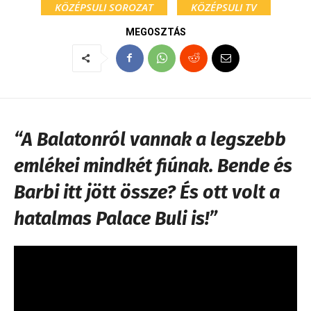
KÖZÉPSULI SOROZAT
KÖZÉPSULI TV
MEGOSZTÁS
“A Balatonról vannak a legszebb
emlékei mindkét fiúnak. Bende és
Barbi itt jött össze? És ott volt a
hatalmas Palace Buli is!”