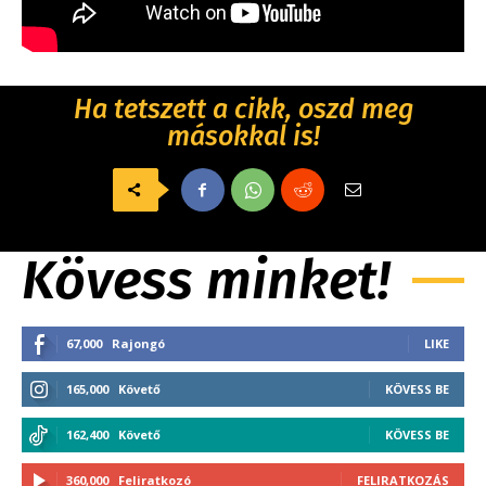
Ha tetszett a cikk, oszd meg
másokkal is!
Kövess minket!
67,000
Rajongó
LIKE
165,000
Követő
KÖVESS BE
162,400
Követő
KÖVESS BE
360,000
Feliratkozó
FELIRATKOZÁS