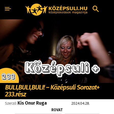
BULI,BULI,BULI! – Középsuli Sorozat+
233.rész
Kis Onur Ruga
Szerző:
2024.04.28.
ROVAT