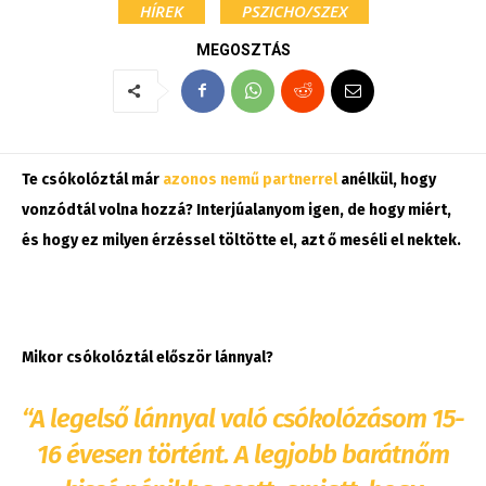
HÍREK
PSZICHO/SZEX
MEGOSZTÁS
Te csókolóztál már
azonos nemű partnerrel
anélkül, hogy
vonzódtál volna hozzá? Interjúalanyom igen, de hogy miért,
és hogy ez milyen érzéssel töltötte el, azt ő meséli el nektek.
Mikor csókolóztál először lánnyal?
“A legelső lánnyal való csókolózásom 15-
16 évesen történt. A legjobb barátnőm