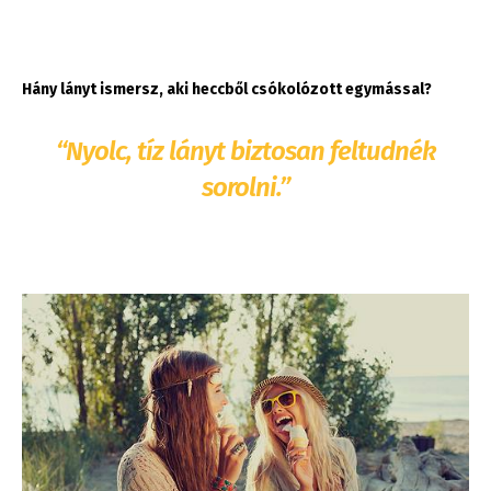
Hány lányt ismersz, aki heccből csókolózott egymással?
“Nyolc, tíz lányt biztosan feltudnék
sorolni.”