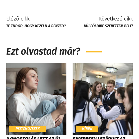
Előző cikk
Következő cikk
TE TUDOD, HOGY KEZELD A PÉNZED?
KÜLFÖLDIBE SZERETTEM BELE!
Ezt olvastad már?
PSZICHO/SZEX
HÍREK
A GHOSTOLÁS LETT AZ ÚJ
SIKERESEN LEZÁRULT AZ