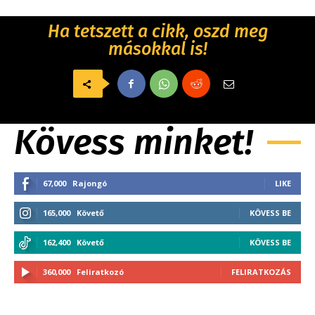
Ha tetszett a cikk, oszd meg
másokkal is!
Kövess minket!
67,000
Rajongó
LIKE
165,000
Követő
KÖVESS BE
162,400
Követő
KÖVESS BE
360,000
Feliratkozó
FELIRATKOZÁS