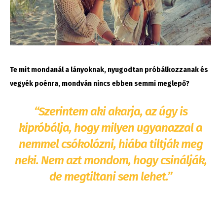
Te mit mondanál a lányoknak, nyugodtan próbálkozzanak és
vegyék poénra, mondván nincs ebben semmi meglepő?
“Szerintem aki akarja, az úgy is
kipróbálja, hogy milyen ugyanazzal a
nemmel csókolózni, hiába tiltják meg
neki. Nem azt mondom, hogy csinálják,
de megtiltani sem lehet.”