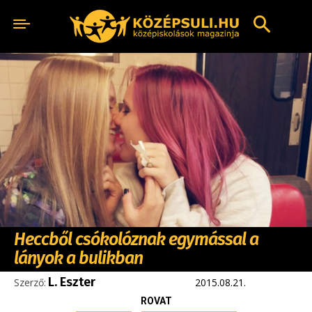
Heccből csókolóznak egymással a
lányok a bulikban
L. Eszter
Szerző:
2015.08.21.
ROVAT