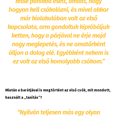
kissé pánikba esett, amiatt, hogy
hogyan kell csókolózni, és mivel akkor
már kialakulóban volt az első
kapcsolata, arra gondoltuk kipróbáljuk
ketten, hogy a párjával ne érje majd
nagy meglepetés, és ne amatőrként
álljon a dolog elé. Egyébként nekem is
ez volt az első komolyabb csókom.”
Miután a barátjával is megtörtént az első csók, mit mondott,
használt a „tanítás”?
“Nyilván teljesen más egy olyan