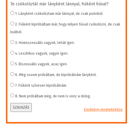
Te csókolóztál már lányként lánnyal, fiúként fiúval?
1. Lányként csókolóztam már lánnyal, de csak poénból.
2. Fiúként kipróbáltam már, hogy milyen fiúval csókolózni, de csak
buliból.
3. Homoszexuális vagyok, tehát igen.
4. Leszbikus vagyok, vagyis igen.
5. Biszexuális vagyok, azaz igen.
6. Még sosem próbáltam, de kipróbálnám lányként.
7. Fiúként szívesen kipróbálnám.
8. Nem próbáltam még, de nem is vonz a dolog.
SZAVAZÁS
Eredmény megtekintése