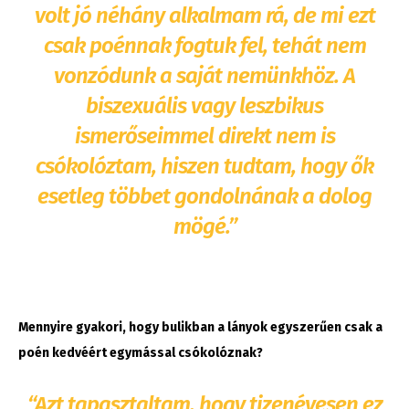
volt jó néhány alkalmam rá, de mi ezt
csak poénnak fogtuk fel, tehát nem
vonzódunk a saját nemünkhöz. A
biszexuális vagy leszbikus
ismerőseimmel direkt nem is
csókolóztam, hiszen tudtam, hogy ők
esetleg többet gondolnának a dolog
mögé.”
Mennyire gyakori, hogy bulikban a lányok egyszerűen csak a
poén kedvéért egymással csókolóznak?
“Azt tapasztaltam, hogy tizenévesen ez