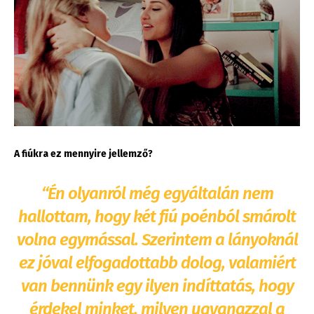
A fiúkra ez mennyire jellemző?
“Én olyanról még egyáltalán nem
hallottam, hogy két fiú poénból smárolt
volna egymással. Szerintem a lányoknál
ez jóval elfogadottabb dolog, valamiért
van bennünk egy ilyen indíttatás, hogy
érdekel minket, milyen ugyanazzal a