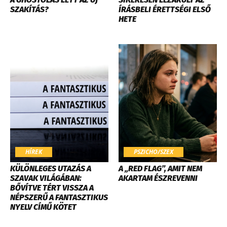
SZAKÍTÁS?
ÍRÁSBELI ÉRETTSÉGI ELSŐ
HETE
HÍREK
PSZICHO/SZEX
KÜLÖNLEGES UTAZÁS A
A „RED FLAG”, AMIT NEM
SZAVAK VILÁGÁBAN:
AKARTAM ÉSZREVENNI
BŐVÍTVE TÉRT VISSZA A
NÉPSZERŰ A FANTASZTIKUS
NYELV CÍMŰ KÖTET