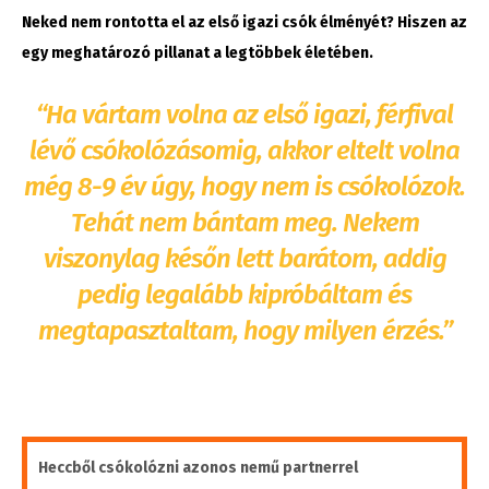
Neked nem rontotta el az első igazi csók élményét? Hiszen az
egy meghatározó pillanat a legtöbbek életében.
“Ha vártam volna az első igazi, férfival
lévő csókolózásomig, akkor eltelt volna
még 8-9 év úgy, hogy nem is csókolózok.
Tehát nem bántam meg. Nekem
viszonylag későn lett barátom, addig
pedig legalább kipróbáltam és
megtapasztaltam, hogy milyen érzés.”
Heccből csókolózni azonos nemű partnerrel