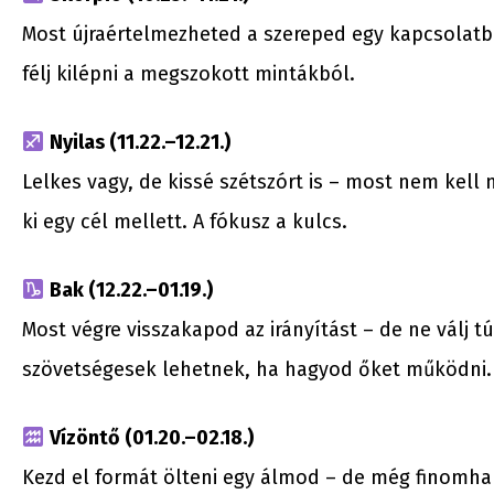
Most újraértelmezheted a szereped egy kapcsolatba
félj kilépni a megszokott mintákból.
Nyilas (11.22.–12.21.)
Lelkes vagy, de kissé szétszórt is – most nem kell m
ki egy cél mellett. A fókusz a kulcs.
Bak (12.22.–01.19.)
Most végre visszakapod az irányítást – de ne válj
szövetségesek lehetnek, ha hagyod őket működni.
Vízöntő (01.20.–02.18.)
Kezd el formát ölteni egy álmod – de még finomhang