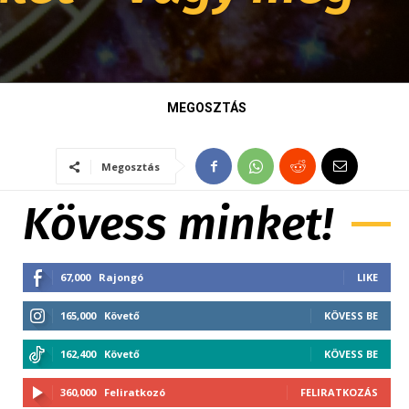
MEGOSZTÁS
Megosztás
Kövess minket!
67,000
Rajongó
LIKE
165,000
Követő
KÖVESS BE
162,400
Követő
KÖVESS BE
360,000
Feliratkozó
FELIRATKOZÁS