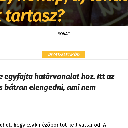
 tartasz?
ROVAT
DIVAT/ÉLETMÓD
 egyfajta határvonalat hoz. Itt az
és bátran elengedni, ami nem
ehet, hogy csak nézőpontot kell váltanod. A