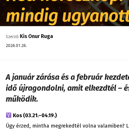
mindig ugyanott
Kis Onur Ruga
Szerző:
2026.01.26.
A január zárása és a február kezdete
idő újragondolni, amit elkezdtél – 
működik.
Kos (03.21.–04.19.)
Úgy érzed, mintha megrekedtél volna valamiben? L