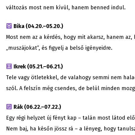
változás most nem kívül, hanem benned indul.
Bika (04.20.–05.20.)
Most nem az a kérdés, hogy mit akarsz, hanem az,
„muszájokat”, és figyelj a belső igényeidre.
Ikrek (05.21.–06.21.)
Tele vagy ötletekkel, de valahogy semmi nem hala
szól. A felszín még csendes, de belül minden moz
Rák (06.22.–07.22.)
Egy régi helyzet új fényt kap – talán most látod elő
Nem baj, ha későn jössz rá – a lényeg, hogy tanuls