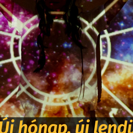
Új hónap, új lend