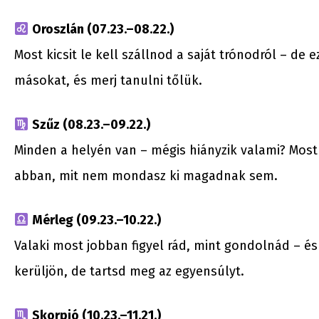
Oroszlán (07.23.–08.22.)
Most kicsit le kell szállnod a saját trónodról – d
másokat, és merj tanulni tőlük.
Szűz (08.23.–09.22.)
Minden a helyén van – mégis hiányzik valami? Mos
abban, mit nem mondasz ki magadnak sem.
Mérleg (09.23.–10.22.)
Valaki most jobban figyel rád, mint gondolnád – és
kerüljön, de tartsd meg az egyensúlyt.
Skorpió (10.23.–11.21.)