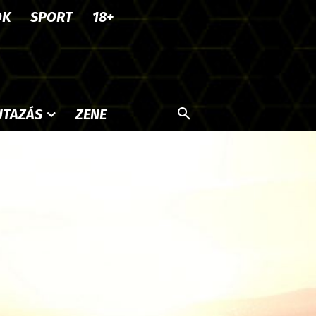
OK
SPORT
18+
UTAZÁS
ZENE