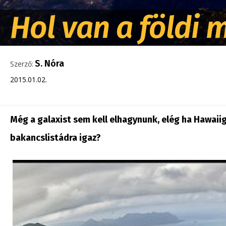
Hol van a földi
S. Nóra
Szerző:
2015.01.02.
Még a galaxist sem kell elhagynunk, elég ha Hawaii
bakancslistádra igaz?