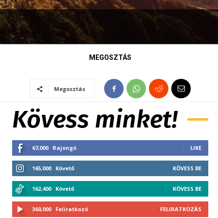
MEGOSZTÁS
Megosztás
Kövess minket!
67,000
Rajongó
LIKE
165,000
Követő
KÖVESS BE
162,400
Követő
KÖVESS BE
360,000
Feliratkozó
FELIRATKOZÁS