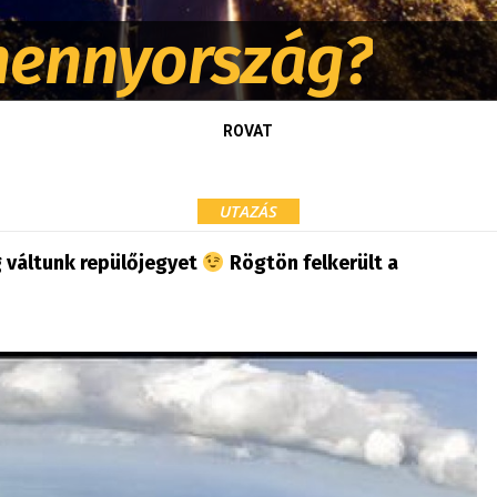
 mennyország?
ROVAT
UTAZÁS
g váltunk repülőjegyet
Rögtön felkerült a